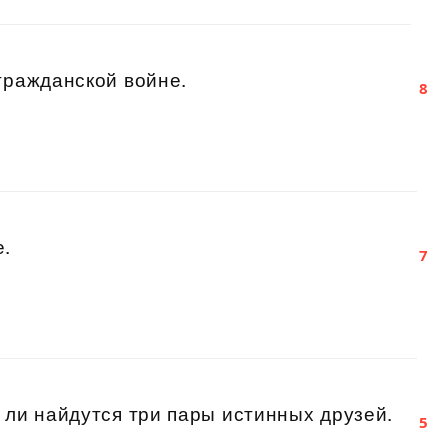
гражданской войне.
8
е.
7
 ли найдутся три пары истинных друзей.
5