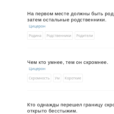
На первом месте должны быть роди
затем остальные родственники.
Цицерон
Родина
Родственники
Родители
Чем кто умнее, тем он скромнее.
Цицерон
Скромность
Ум
Короткие
Кто однажды перешел границу скро
открыто бесстыжим.