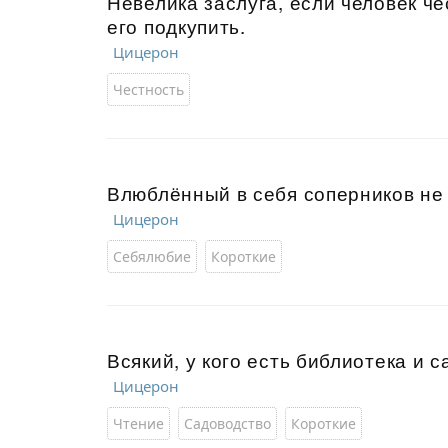
Невелика заслуга, если человек че
его подкупить.
Цицерон
Честность
Влюблённый в себя соперников не
Цицерон
Себялюбие
Короткие
Всякий, у кого есть библиотека и с
Цицерон
Чтение
Садоводство
Короткие