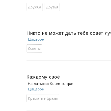
Дружба
Друзья
Никто не может дать тебе совет лу
Цицерон
Советы
Каждому своё
На латыни: Suum cuique
Цицерон
Крылатые фразы