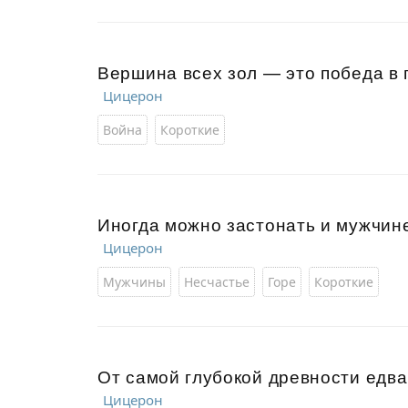
Вершина всех зол — это победа в 
Цицерон
Война
Короткие
Иногда можно застонать и мужчин
Цицерон
Мужчины
Несчастье
Горе
Короткие
От самой глубокой древности едва
Цицерон