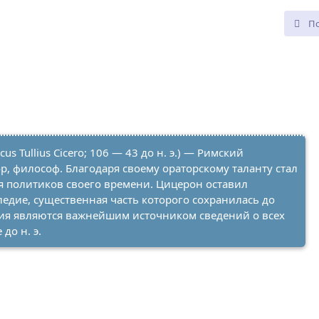
us Tullius Cicero; 106 — 43 до н. э.) — Римский
р, философ. Благодаря своему ораторскому таланту стал
 политиков своего времени. Цицерон оставил
едие, существенная часть которого сохранилась до
ия являются важнейшим источником сведений о всех
до н. э.