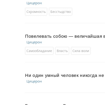
Цицерон
Скромность
Бесстыдство
Повелевать собою — величайшая в
Цицерон
Самообладание
Власть
Сила воли
Ни один умный человек никогда не
Цицерон