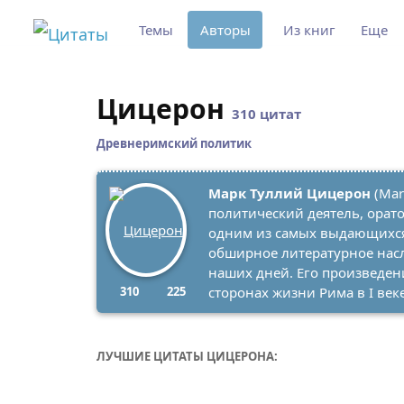
Темы
Авторы
Из книг
Еще
Цицерон
310 цитат
Древнеримский политик
Марк Туллий Цицерон
(Marc
политический деятель, орато
одним из самых выдающихся
обширное литературное насл
наших дней. Его произведен
310
225
сторонах жизни Рима в I веке 
ЛУЧШИЕ ЦИТАТЫ ЦИЦЕРОНА: