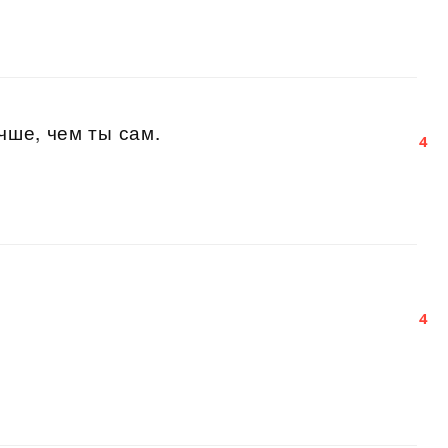
чше, чем ты сам.
4
4