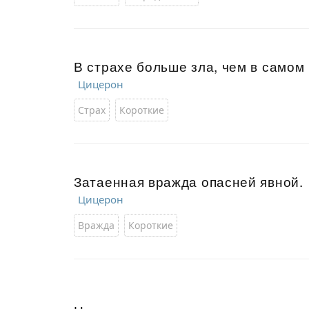
В страхе больше зла, чем в самом 
Цицерон
Страх
Короткие
Затаенная вражда опасней явной.
Цицерон
Вражда
Короткие