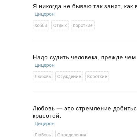
Я никогда не бываю так занят, как 
Цицерон
Хобби
Отдых
Короткие
Надо судить человека, прежде чем 
Цицерон
Любовь
Осуждение
Короткие
Любовь — это стремление добиться
красотой.
Цицерон
Любовь
Определения