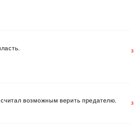
ласть.
3
 считал возможным верить предателю.
3