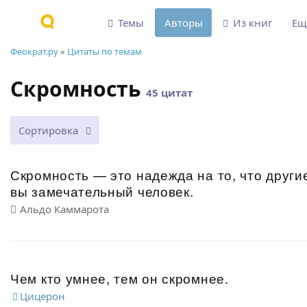
Темы
Авторы
Из книг
Е
Феократ.ру
»
Цитаты по темам
Скромность
45 цитат
Сортировка
Скромность — это надежда на то, что другие
вы замечательный человек.
Альдо Каммарота
Чем кто умнее, тем он скромнее.
Цицерон