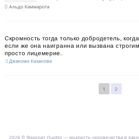
wonderful you are.
Альдо Каммарота
Скромность тогда только добродетель, когда
если же она наигранна или вызвана строгим
просто лицемерие.
Джакомо Казанова
1
2
2026 © Феократ Quotes — мудрость человечества в лак