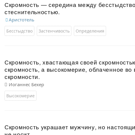
Скромность — середина между бесстыдств
стеснительностью.
Аристотель
Бесстыдство
Застенчивость
Определения
Скромность, хвастающая своей скромностью
скромность, а высокомерие, облаченное во
скромности.
Иоганнес Бехер
Высокомерие
Скромность украшает мужчину, но настоящ
не носит.