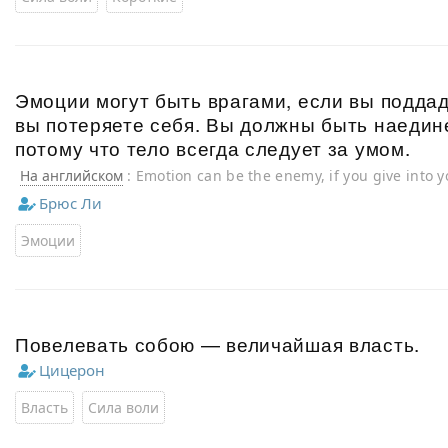
Эмоции могут быть врагами, если вы подда
вы потеряете себя. Вы должны быть наедин
потому что тело всегда следует за умом.
На английском
: Emotion can be the enemy, if you give into 
yourself. You must be at one with your emotion, because the
Брюс Ли
mind.
Эмоции
Повелевать собою — величайшая власть.
Цицерон
Власть
Сила воли