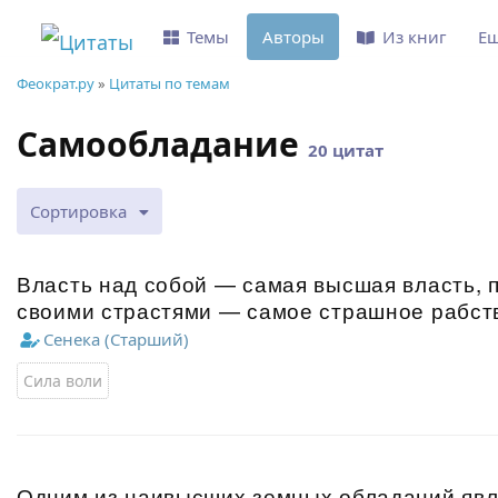
Темы
Авторы
Из книг
Е
Феократ.ру
»
Цитаты по темам
Самообладание
20 цитат
Сортировка
Власть над собой — самая высшая власть,
своими страстями — самое страшное рабст
Сенека (Старший)
Сила воли
Одним из наивысших земных обладаний явл