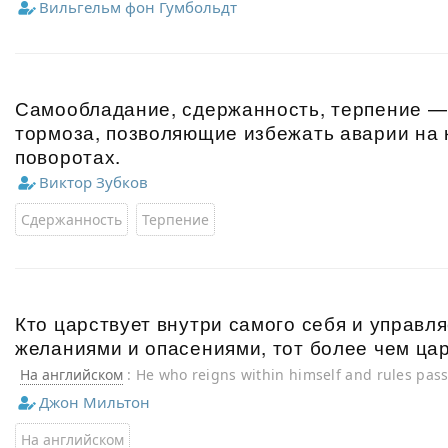
Вильгельм фон Гумбольдт
Самообладание, сдержанность, терпение —
тормоза, позволяющие избежать аварии на
поворотах.
Виктор Зубков
Сдержанность
Терпение
Кто царствует внутри самого себя и управл
желаниями и опасениями, тот более чем цар
На английском
: He who reigns within himself and rules passi
more than a king.
Джон Мильтон
На английском