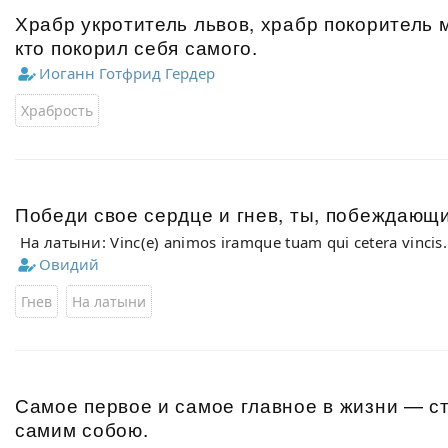
Храбр укротитель львов, храбр покоритель м
кто покорил себя самого.
Иоганн Готфрид Гердер
Храбрость
Победи свое сердце и гнев, ты, побеждающи
На латыни: Vinc(e) animos iramque tuam qui cetera vincis.
Овидий
Гнев
На латыни
Самое первое и самое главное в жизни — с
самим собою.