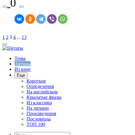
0
1
2
3
4
...
13
Темы
Авторы
Из книг
Еще
Короткие
Определения
На английском
Крылатые фразы
Из классики
На латыни
Произведения
Пословицы
ТОП 100