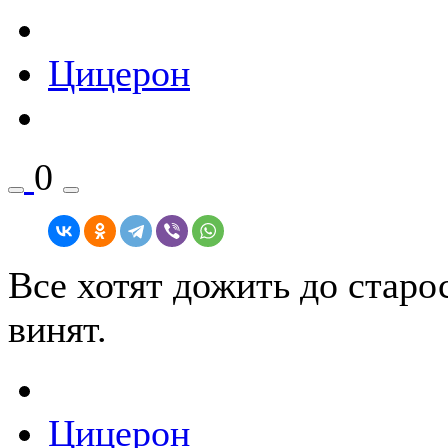
Цицерон
0
Все хотят дожить до старос
винят.
Цицерон