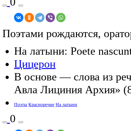
0
Поэтами рождаются, орато
На латыни: Poete nascuntu
Цицерон
В основе — слова из ре
Авла Лициния Архия» (8
Поэты
Красноречие
На латыни
0