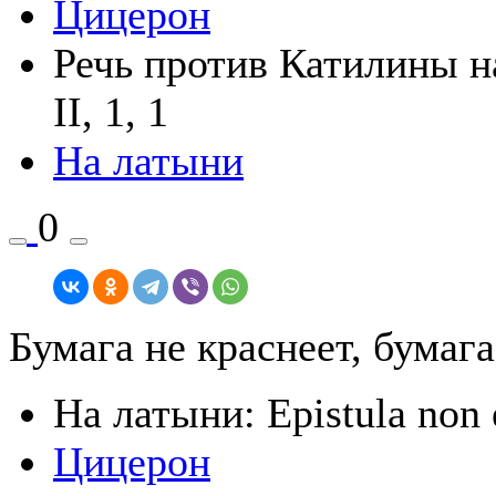
Цицерон
Речь против Катилины на 
II, 1, 1
На латыни
0
Бумага не краснеет, бумага
На латыни: Epistula nоn 
Цицерон