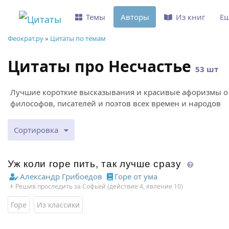
Темы
Авторы
Из книг
Е
Феократ.ру
»
Цитаты по темам
Цитаты про Несчастье
53 шт
Лучшие короткие высказывания и красивые афоризмы о 
философов, писателей и поэтов всех времен и народов
Сортировка
Уж коли горе пить, так лучше сразу
Александр Грибоедов
Горе от ума
Решив проследить за Софьей (действие 4, явление 10)
Горе
Из классики