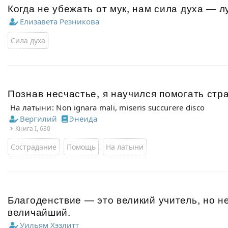
Когда не убежать от мук, нам сила духа — л
Елизавета Резникова
Сила духа
Познав несчастье, я научился помогать ст
На латыни: Non ignara mali, miseris succurere disco
Вергилий
Энеида
Книга I, 630
Сострадание
Помощь
На латыни
Благоденствие — это великий учитель, но н
величайший.
Уильям Хэзлитт