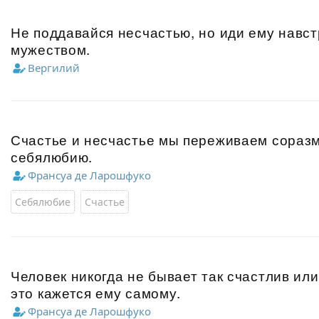
Не поддавайся несчастью, но иди ему навс
мужеством.
Вергилий
Счастье и несчастье мы переживаем сораз
себялюбию.
Франсуа де Ларошфуко
Себялюбие
Счастье
Человек никогда не бывает так счастлив или
это кажется ему самому.
Франсуа де Ларошфуко