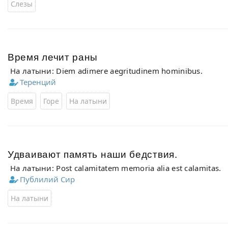
Слезы
Время лечит раны
На латыни: Diem adimere aegritudinem hominibus.
Теренций
Время
Горе
На латыни
Удваивают память наши бедствия.
На латыни: Post calamitatem memoria alia est calamitas.
Публилий Сир
На латыни