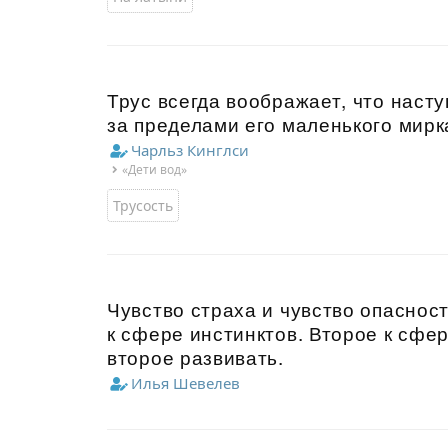
Трус всегда воображает, что насту
за пределами его маленького мирк
Чарльз Кинглси
«Дети вод»
Трусость
Чувство страха и чувство опаснос
к сфере инстинктов. Второе к сфе
второе развивать.
Илья Шевелев