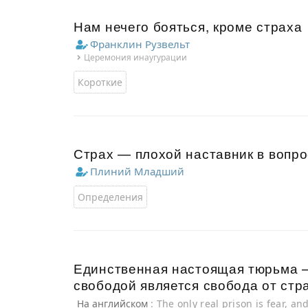
Нам нечего бояться, кроме страха
Франклин Рузвельт
Церемония инаугурации
Короткие
Страх — плохой наставник в вопро
Плиний Младший
Определения
Единственная настоящая тюрьма —
свободой является свобода от стр
На английском
: The only real prison is fear, a