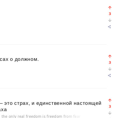
3
сах о должном.
3
 это страх, и единственной настоящей
3
аха
nd the only real freedom is freedom from fear