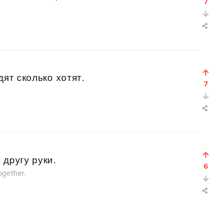
7
дят сколько хотят.
7
 другу руки.
6
ogether.