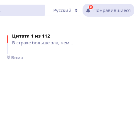
0
Русский
Понравившиеся
Цитат
а 1 из
112
В страхе больше зла, чем...
Вниз