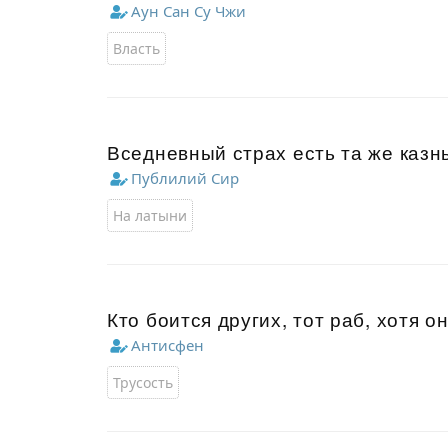
Аун Сан Су Чжи
Власть
Вседневный страх есть та же казн
Публилий Сир
На латыни
Кто боится других, тот раб, хотя он
Антисфен
Трусость