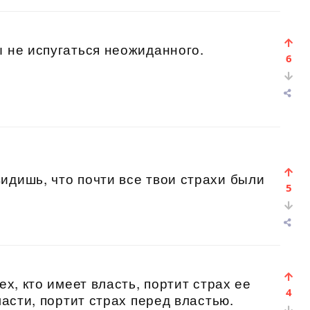
ы не испугаться неожиданного.
6
идишь, что почти все твои страхи были
5
ех, кто имеет власть, портит страх ее
4
ласти, портит страх перед властью.