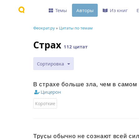
Темы
Авторы
Из книг
Феократ.ру
»
Цитаты по темам
Страх
112 цитат
Сортировка
В страхе больше зла, чем в самом 
Цицерон
Короткие
Трусы обычно не сознают всей сил