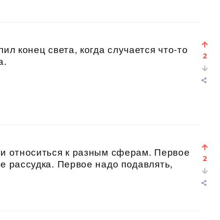
пил конец света, когда случается что-то
2
а.
ти относиться к разным сферам. Первое
2
ре рассудка. Первое надо подавлять,