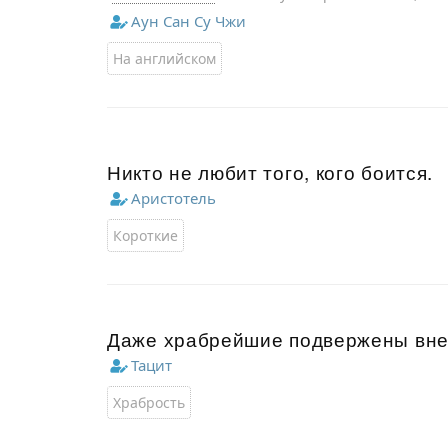
Аун Сан Су Чжи
На английском
Никто не любит того, кого боится.
Аристотель
Короткие
Даже храбрейшие подвержены вне
Тацит
Храбрость