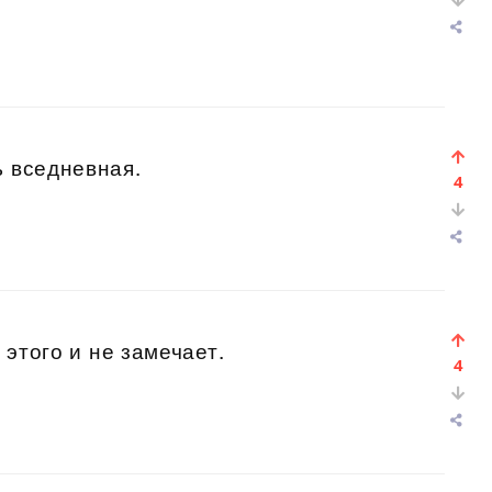
ь вседневная.
4
 этого и не замечает.
4