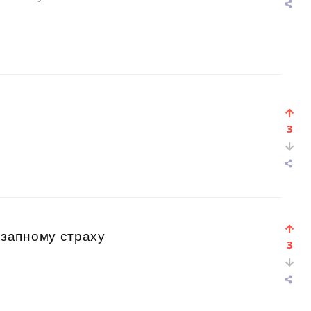
3
запному страху
3