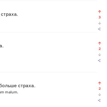
 страха.
3
а.
2
больше страха.
2
tum malum.