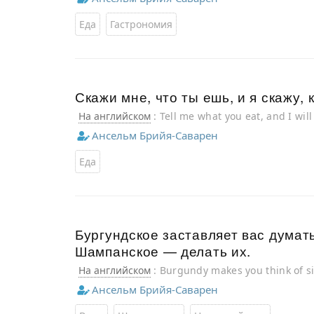
Еда
Гастрономия
Скажи мне, что ты ешь, и я скажу, к
На английском
: Tell me what you eat, and I will
Ансельм Брийя-Саварен
Еда
Бургундское заставляет вас думать
Шампанское — делать их.
На английском
: Burgundy makes you think of s
and Champagne makes you do them.
Ансельм Брийя-Саварен