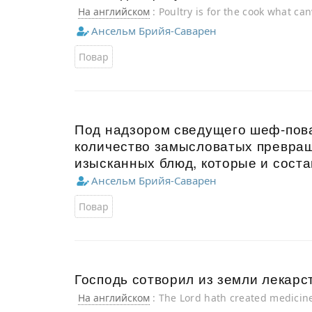
На английском
: Poultry is for the cook what can
conjurer.
Ансельм Брийя-Саварен
Повар
Под надзором сведущего шеф-пов
количество замысловатых превращ
изысканных блюд, которые и сост
Ансельм Брийя-Саварен
Повар
Господь сотворил из земли лекарс
На английском
: The Lord hath created medicine