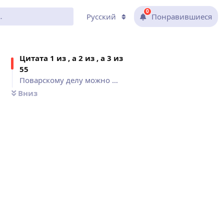
0
Русский
Понравившиеся
Цитат
а 1 из , а 2 из , а 3 из
55
Поварскому делу можно научиться, но..., Открытие нового блюда важнее для..., Еда без вина, как день без солнца.
Вниз