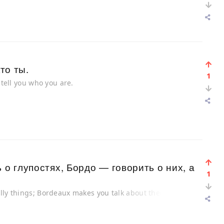
то ты.
1
 tell you who you are.
 о глупостях, Бордо — говорить о них, а
1
illy things; Bordeaux makes you talk about them,