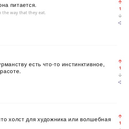
она питается.
1
n the way that they eat.
урманству есть что-то инстинктивное,
1
красоте.
что холст для художника или волшебная
1