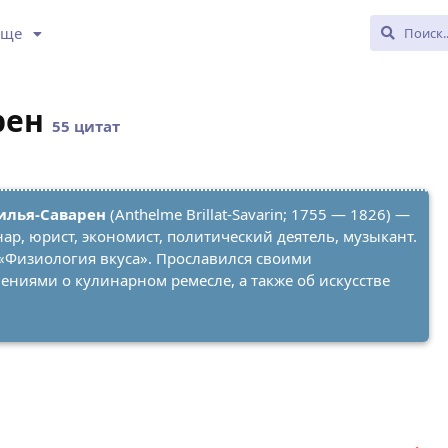
Еще
рен
55 цитат
илья-Саварен
(Anthelme Brillat-Savarin; 1755 — 1826) —
р, юрист, экономист, политический деятель, музыкант.
 «Физиология вкуса». Прославился своими
иями о кулинарном ремесле, а также об искусстве