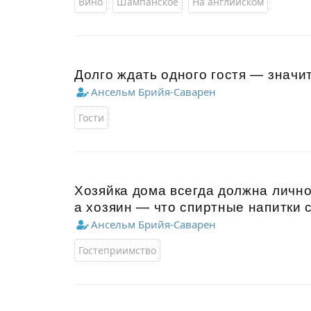
Вино
Шампанское
На английском
Долго ждать одного гостя — значи
Ансельм Брийя-Саварен
Гости
Хозяйка дома всегда должна лично
а хозяин — что спиртные напитки 
Ансельм Брийя-Саварен
Гостеприимство