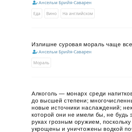
Ансельм Брийя-Саварен
Еда
Вино
На английском
Излишне суровая мораль чаще все
Ансельм Брийя-Саварен
Мораль
Алкоголь — монарх среди напитков
до высшей степени; многочисленн
новые источники наслаждений; нек
которой они не имели бы, не будь 
руках грозным оружием, поскольк
укрощены и уничтожены водкой поч