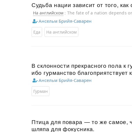
Судьба нации зависит от того, как 
На английском
: The fate of a nation depends o
Ансельм Брийя-Саварен
Еда
На английском
В склонности прекрасного пола к г
ибо гурманство благоприятствует 
Ансельм Брийя-Саварен
Гурман
Птица для повара — то же самое, 
шляпа для фокусника.