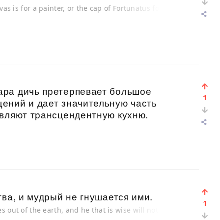
vas is for a painter, or the cap of Fortunatus for a
ара дичь претерпевает большое
1
ений и дает значительную часть
авляют трансцендентную кухню.
тва, и мудрый не гнушается ими.
1
s out of the earth, and he that is wise will not abhor