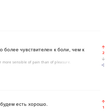
о более чувствителен к боли, чем к
2
ar more sensible of pain than of pleasure.
 будем есть хорошо.
1