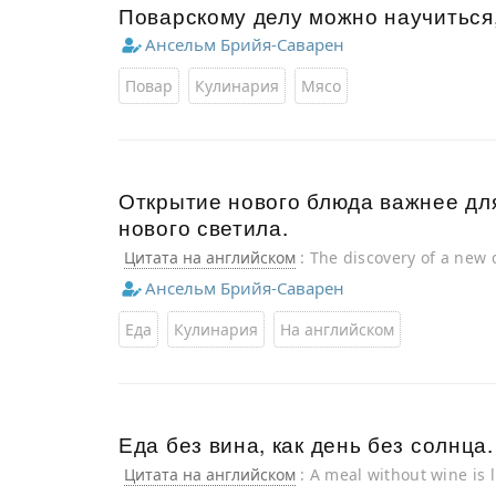
Поварскому делу можно научиться,
Ансельм Брийя-Саварен
Повар
Кулинария
Мясо
Открытие нового блюда важнее для
нового светила.
Цитата на английском
: The discovery of a new
discovery of a new star.
Ансельм Брийя-Саварен
Еда
Кулинария
На английском
Еда без вина, как день без солнца.
Цитата на английском
: A meal without wine is 