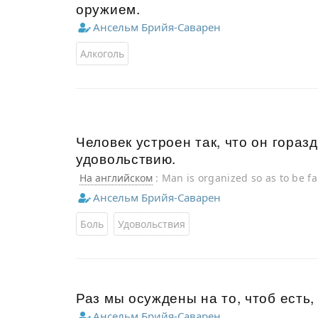
оружием.
Ансельм Брийя-Саварен
Алкоголь
Человек устроен так, что он горазд
удовольствию.
На английском
: Man is organized so as to be f
Ансельм Брийя-Саварен
Боль
Удовольствия
Раз мы осуждены на то, чтоб есть,
Ансельм Брийя-Саварен