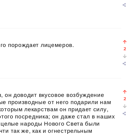
го порождает лицемеров.
2
, он доводит вкусовое возбуждение
2
ые производные от него подарили нам
оторым лекарствам он придает силу,
этого посредника; он даже стал в наших
у целые народы Нового Света были
ти так же, как и огнестрельным