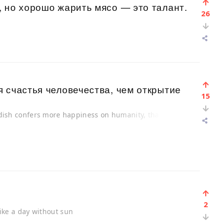
 но хорошо жарить мясо — это талант.
26
 счастья человечества, чем открытие
15
 dish confers more happiness on humanity, than the
2
like a day without sun