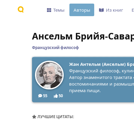
Темы
Авторы
Из книг
Ансельм Брийя-Сава
Французский философ
Жан Антельм (Ансельм) Бр
Французский философ, кулина
Автор знаменитого трактата
воспоминаниями и размышлен
приема пищи.
55
50
ЛУЧШИЕ ЦИТАТЫ: