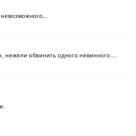
 невозможного...
, нежели обвинить одного невинного....
и.