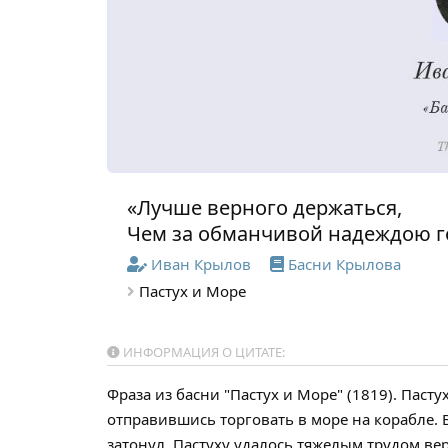
«Лучше верного держаться,
Чем за обманчивой надеждою г
Иван Крылов
Басни Крылова
Пастух и Море
ИНФОРМАЦИЯ О ЦИТАТЕ:
Фраза из басни "Пастух и Море" (1819). Паст
отправившись торговать в море на корабле. В
затонул. Пастуху удалось тяжелым трудом верн