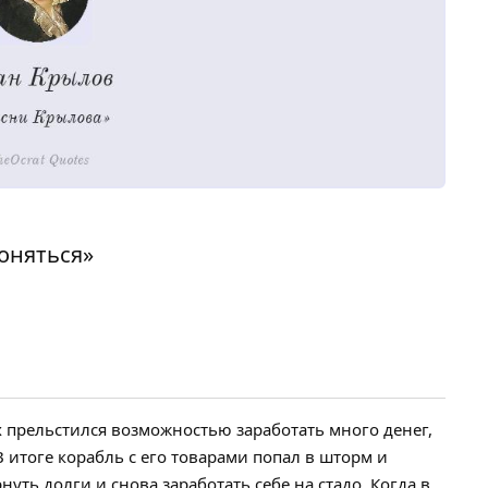
оняться»
ух прельстился возможностью заработать много денег,
 итоге корабль с его товарами попал в шторм и
уть долги и снова заработать себе на стадо. Когда в