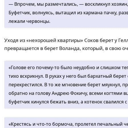
— Впрочем, мы размечтались, — воскликнул хозяин,
Буфетчик, волнуясь, вытащил из кармана пачку, раз
лежали червонцы.
Уходя из «нехорошей квартиры» Соков берет у Гел
превращается в берет Воланда, который, в свою о
«Голове его почему-то было неудобно и слишком тепл
тихо вскрикнул. В руках у него был бархатный бер
перекрестился. В то же мгновение берет мяукнул, пр
обратно на голову Андрею Фокичу, всеми когтями вц
буфетчик кинулся бежать вниз, а котенок свалился с
«Крестясь и что-то бормоча, пролетел печальный ч