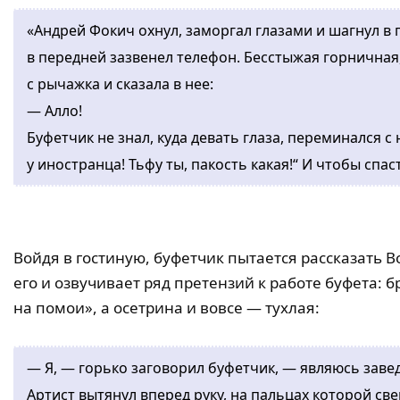
«Андрей Фокич охнул, заморгал глазами и шагнул в 
в передней зазвенел телефон. Бесстыжая горничная, 
с рычажка и сказала в нее:
— Алло!
Буфетчик не знал, куда девать глаза, переминался с 
у иностранца! Тьфу ты, пакость какая!“ И чтобы спас
Войдя в гостиную, буфетчик пытается рассказать В
его и озвучивает ряд претензий к работе буфета: 
на помои», а осетрина и вовсе — тухлая:
— Я, — горько заговорил буфетчик, — являюсь зав
Артист вытянул вперед руку, на пальцах которой све