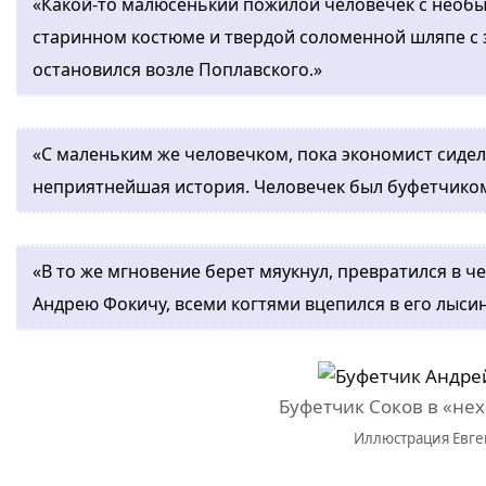
«Какой-то малюсенький пожилой человечек с необ
старинном костюме и твердой соломенной шляпе с з
остановился возле Поплавского.»
«С маленьким же человечком, пока экономист сидел
неприятнейшая история. Человечек был буфетчиком
«В то же мгновение берет мяукнул, превратился в че
Андрею Фокичу, всеми когтями вцепился в его лысин
Буфетчик Соков в «не
Иллюстрация Евг