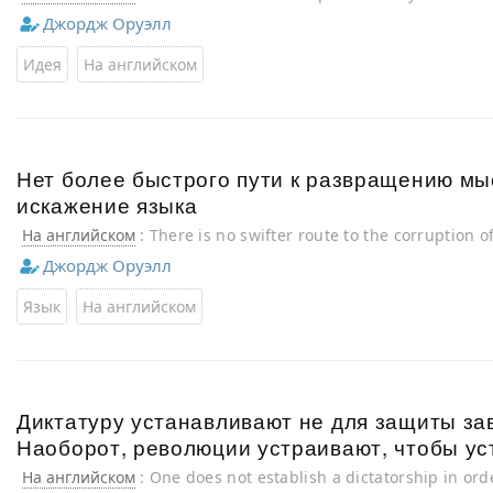
Джордж Оруэлл
Идея
На английском
Нет более быстрого пути к развращению мы
искажение языка
На английском
: There is no swifter route to the corruption 
corruption of language
Джордж Оруэлл
Язык
На английском
Диктатуру устанавливают не для защиты за
Наоборот, революции устраивают, чтобы ус
На английском
: One does not establish a dictatorship in ord