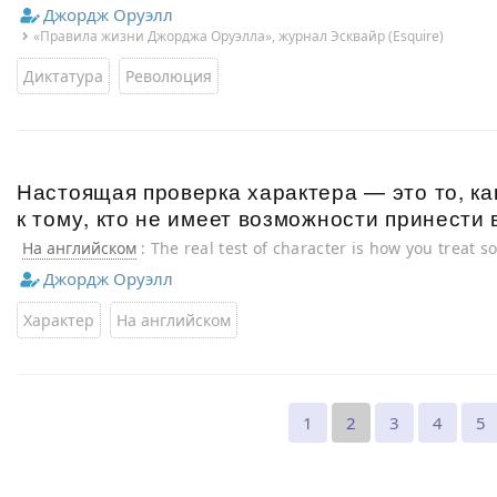
revolution; one makes a revolution in order to establish a dic
Джордж Оруэлл
«Правила жизни Джорджа Оруэлла», журнал Эсквайр (Esquire)
Диктатура
Революция
Настоящая проверка характера — это то, ка
к тому, кто не имеет возможности принести 
На английском
: The real test of character is how you treat
possibility of doing you any good.
Джордж Оруэлл
Характер
На английском
1
2
3
4
5