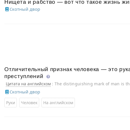
Нищета и рабство — вот что такое жизнь ж
Скотный двор
Отличительный признак человека — это рука
преступлений
Цитата на английском
: The distinguishing mark of man is t
with which he does all his mischief
Скотный двор
Руки
Человек
На английском