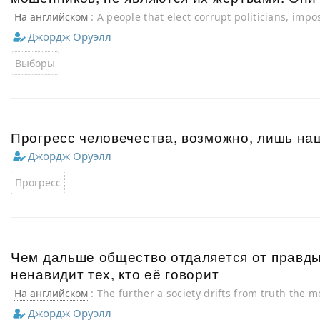
На английском
: A people that elect corrupt politicians, impo
are not victims… but accomplices.
Джордж Оруэлл
Выборы
Прогресс человечества, возможно, лишь на
Джордж Оруэлл
Прогресс
Чем дальше общество отдаляется от правды
ненавидит тех, кто её говорит
На английском
: The further a society drifts from truth the m
speak it
Джордж Оруэлл