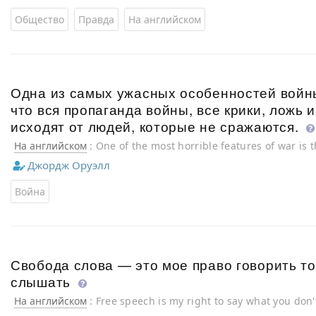
Общество
Правда
На английском
Одна из самых ужасных особенностей войны
что вся пропаганда войны, все крики, ложь 
исходят от людей, которые не сражаются.
На английском
: One of the most horrible features of war is t
propaganda, all the screaming and lies and hatred, comes i
Джордж Оруэлл
are not fighting
Война
Свобода слова — это мое право говорить то,
слышать
На английском
: Free speech is my right to say what you don'