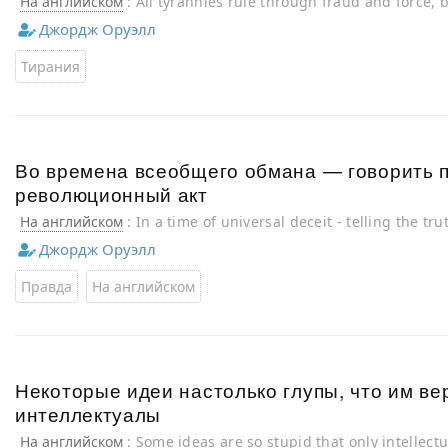
На английском
: All tyrannies rule through fraud and force, 
exposed they must rely exclusively on force
Джордж Оруэлл
Тирания
Во времена всеобщего обмана — говорить 
революционный акт
На английском
: In a time of universal deceit - telling the tru
Джордж Оруэлл
Правда
На английском
Некоторые идеи настолько глупы, что им ве
интеллектуалы
На английском
: Some ideas are so stupid that only intellect