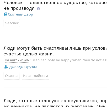
Человек — единственное существо, которое
не производя
Скотный двор
Человек
Люди могут быть счастливы лишь при услови
счастье целью жизни.
На английском
: Men can only be happy when they do not ass
is happiness.
Джордж Оруэлл
Счастье
На английском
Люди, которые голосуют за неудачников, во
мошенников, не являются их жертвами. Они 