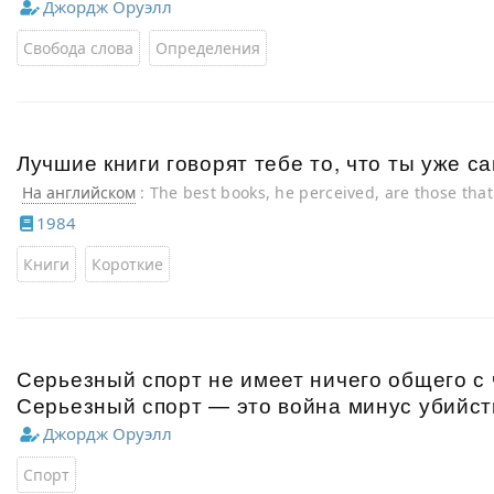
Джордж Оруэлл
Свобода слова
Определения
Лучшие книги говорят тебе то, что ты уже 
На английском
: The best books, he perceived, are those tha
already.
1984
Книги
Короткие
Серьезный спорт не имеет ничего общего с 
Серьезный спорт — это война минус убийст
Джордж Оруэлл
Спорт