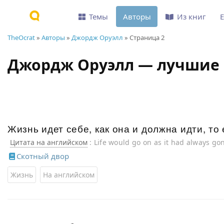
Темы
Авторы
Из книг
TheOcrat
»
Авторы
»
Джордж Оруэлл
» Страница 2
Джордж Оруэлл — лучшие
Жизнь идет себе, как она и должна идти, то 
Цитата на английском
: Life would go on as it had always gon
Скотный двор
Жизнь
На английском