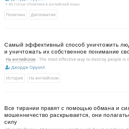
murder respectable, and to give an appearance of solidity to
Из статьи «Политика и английский язык»
Политика
Дипломатия
Самый эффективный способ уничтожить лю
и уничтожать их собственное понимание св
На английском
: The most effective way to destroy people is 
own understanding of their history.
Джордж Оруэлл
История
На английском
Все тирании правят с помощью обмана и сил
мошенничество раскрывается, они полагать
силу