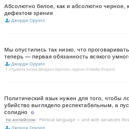
Абсолютно белое, как и абсолютно черное, 
дефектом зрения
Джордж Оруэлл
Мы опустились так низко, что проговариват
теперь — первая обязанность всякого умног
Джордж Оруэлл
«Правила жизни Джорджа Оруэлла», журнал Эсквайр (Esquire)
Политический язык нужен для того, чтобы л
убийство выглядело респектабельным, а пу
солидно
На английском
: Political language — and with variations this i
parties, from Conservatives to Anarchists — is designed to m
Джордж Оруэлл