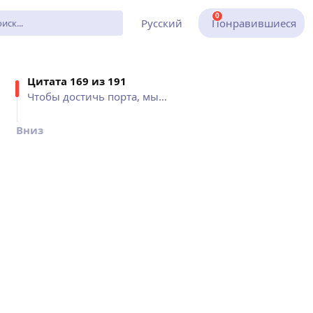
0
Русский
Понравившиеся
Цитат
а 169 из
191
Чтобы достичь порта, мы должны...
Вниз