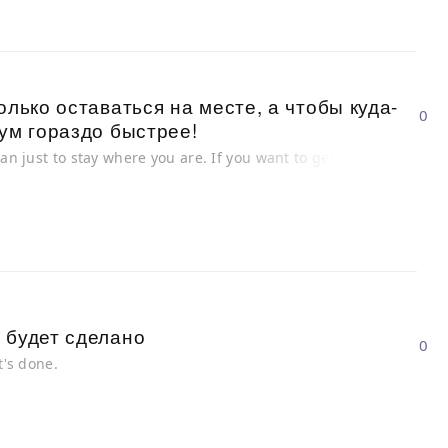
олько оставаться на месте, а чтобы куда-
0
мум гораздо быстрее!
can just to stay where you are. If you want to get
 будет сделано
0
t's done.