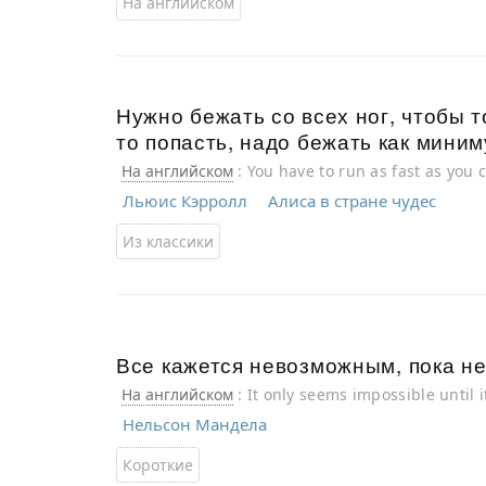
На английском
Нужно бежать со всех ног, чтобы т
то попасть, надо бежать как мини
На английском
: You have to run as fast as you 
anywhere, you'll have to run much faster.
Льюис Кэрролл
Алиса в стране чудес
Из классики
Все кажется невозможным, пока не
На английском
: It only seems impossible until i
Нельсон Мандела
Короткие