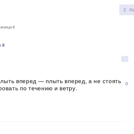
раница 8
 8
лыть вперед — плыть вперед, а не стоять
0
фовать по течению и ветру.