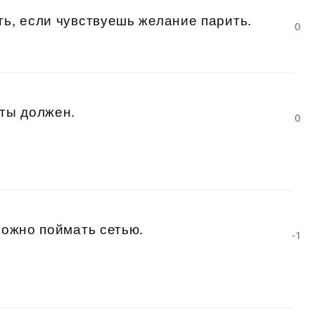
ть, если чувствуешь желание парить.
0
 ты должен.
0
можно поймать сетью.
-1