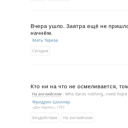
Вчера ушло. Завтра ещё не пришло
начнём.
Мать Тереза
Сегодня
Кто ни на что не осмеливается, то
На английском
: Who dares nothing, need hope 
Фридрих Шиллер
«Дон Карлос», 1787.
Бездействие
На английском