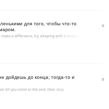
ленькими для того, чтобы что-то
0
омаром.
to make a difference, try sleeping with a mosquito.
е дойдешь до конца; тогда-то и
0
on till you come to the end; then stop.