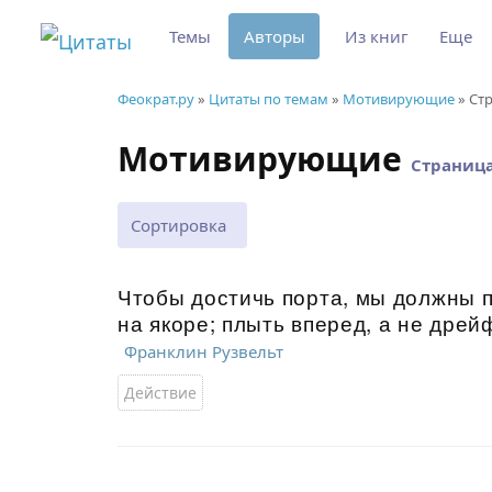
Темы
Авторы
Из книг
Еще
Феократ.ру
»
Цитаты по темам
»
Мотивирующие
» Ст
Мотивирующие
Страница
Сортировка
Чтобы достичь порта, мы должны п
на якоре; плыть вперед, а не дрей
Франклин Рузвельт
Действие