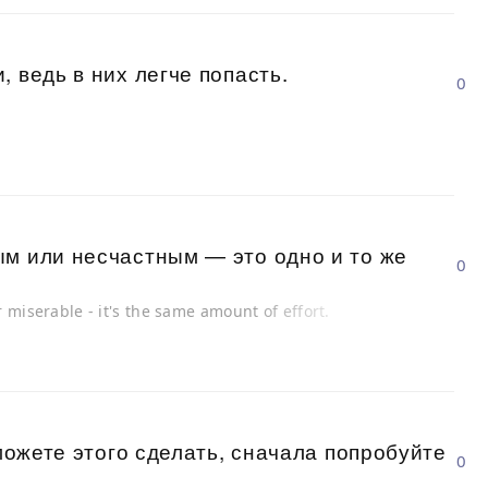
 ведь в них легче попасть.
0
ым или несчастным — это одно и то же
0
 miserable - it's the same amount of effort.
 можете этого сделать, сначала попробуйте
0