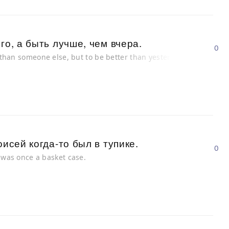
го, а быть лучше, чем вчера.
0
r than someone else, but to be better than yesterday.
исей когда-то был в тупике.
0
s was once a basket case.