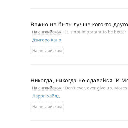
Важно не быть лучше кого-то друго
На английском
: It is not important to be bette
Дзигоро Кано
На английском
Никогда, никогда не сдавайся. И Мо
На английском
: Don't ever, ever give up. Mose
Ларри Уайлд
На английском