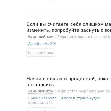
Если вы считаете себя слишком ма
изменить, попробуйте заснуть с к
На английском
: If you think you are too small 
Далай-лама XIV
На английском
Начни сначала и продолжай, пока н
остановись.
На английском
: Begin at the beginning and go 
Льюис Кэрролл
Алиса в стране чудес
Король. Глава 12.