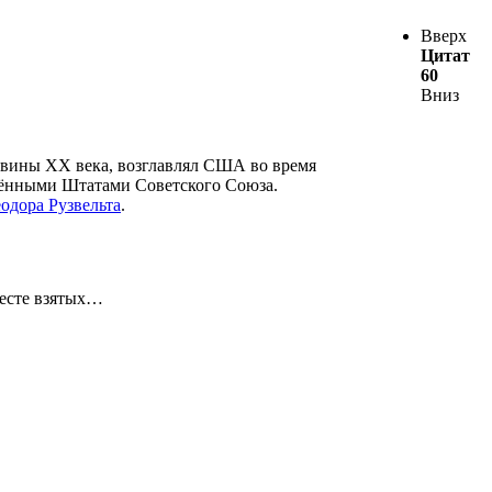
Вверх
Цитат
60
Вниз
ловины XX века, возглавлял США во время
­нён­ными Шта­та­ми Советского Сою­за.
одора Рузвельта
.
месте взятых…