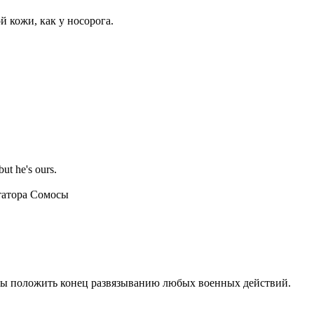
й кожи, как у носорога.
ut he's ours.
татора Сомосы
обы положить конец развязыванию любых военных действий.