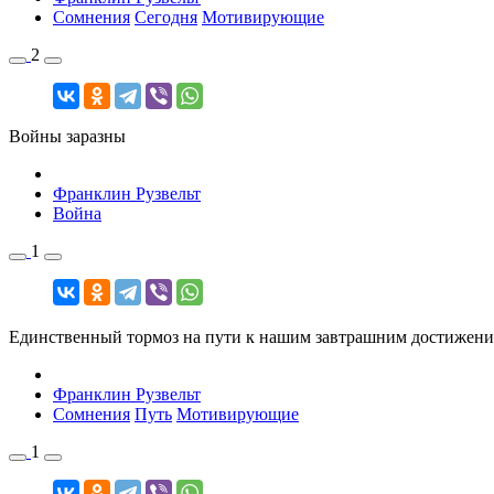
Сомнения
Сегодня
Мотивирующие
2
Войны заразны
Франклин Рузвельт
Война
1
Единственный тормоз на пути к нашим завтрашним достижени
Франклин Рузвельт
Сомнения
Путь
Мотивирующие
1