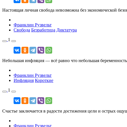
Настоящая личная свобода невозможна без экономической безо
Франклин Рузвельт
Свобода
Безработица
Диктатура
1
Небольшая инфляция — всё равно что небольшая беременность
Франклин Рузвельт
Инфляция
Короткие
1
Счастье заключается в радости достижения цели и острых ощу
Франклин Рузвельт