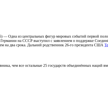
1945) — Одна из центральных фигур мировых событий первой по
р­ма­нии на СССР вы­сту­пил с за­яв­ле­ни­ем о под­держ­ке Со­еди
ем на два срока. Дальний родственник 26-го президента США
Те
вника, чем все остальные 25 государств объединённых наций в