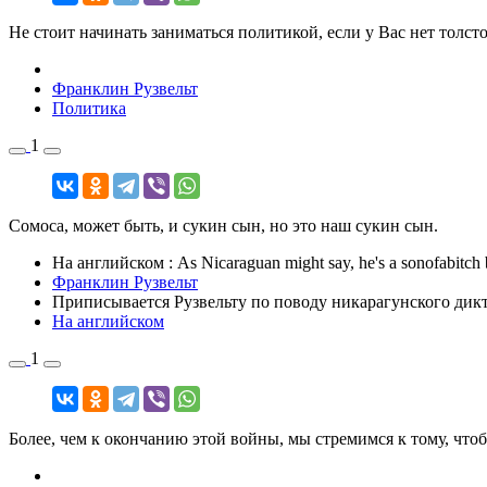
Не стоит начинать заниматься политикой, если у Вас нет толсто
Франклин Рузвельт
Политика
1
Сомоса, может быть, и сукин сын, но это наш сукин сын.
На английском
: As Nicaraguan might say, he's a sonofabitch b
Франклин Рузвельт
Приписывается Рузвельту по поводу никарагунского дик
На английском
1
Более, чем к окончанию этой войны, мы стремимся к тому, чт