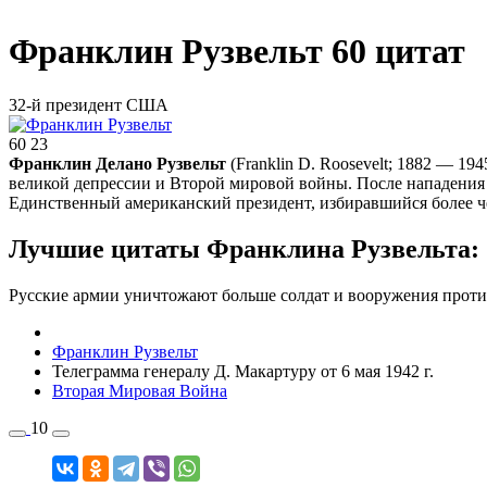
Франклин Рузвельт
60 цитат
32-й президент США
60
23
Франклин Делано Рузвельт
(Franklin D. Roosevelt; 1882 — 
великой депрессии и Второй мировой войны. По­сле на­па­де­ния Ге
Единственный американский президент, избиравшийся более ч
Лучшие цитаты Франклина Рузвельта:
Русские армии уничтожают больше солдат и вооружения проти
Франклин Рузвельт
Телеграмма генералу Д. Макартуру от 6 мая 1942 г.
Вторая Мировая Война
10