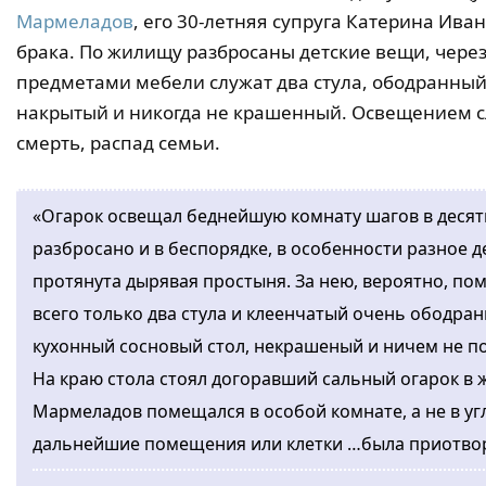
Мармеладов
, его 30-летняя супруга Катерина Ива
брака. По жилищу разбросаны детские вещи, чере
предметами мебели служат два стула, ободранный
накрытый и никогда не крашенный. Освещением сл
смерть, распад семьи.
«Огарок освещал беднейшую комнату шагов в десять
разбросано и в беспорядке, в особенности разное д
протянута дырявая простыня. За нею, вероятно, по
всего только два стула и клеенчатый очень ободра
кухонный сосновый стол, некрашеный и ничем не п
На краю стола стоял догоравший сальный огарок в 
Мармеладов помещался в особой комнате, а не в угл
дальнейшие помещения или клетки …была приотвор