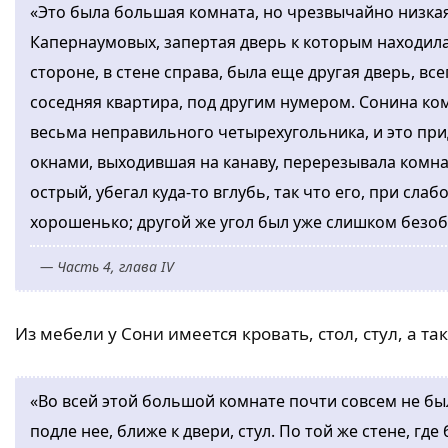
«Это была большая комната, но чрезвычайно низкая
Капернаумовых, запертая дверь к которым находила
стороне, в стене справа, была еще другая дверь, все
соседняя квартира, под другим нумером. Сонина ком
весьма неправильного четырехугольника, и это прид
окнами, выходившая на канаву, перерезывала комнату
острый, убегал куда-то вглубь, так что его, при сл
хорошенько; другой же угол был уже слишком безоб
— Часть 4, глава IV
Из мебели у Сони имеется кровать, стол, стул, а та
«Во всей этой большой комнате почти совсем не был
подле нее, ближе к двери, стул. По той же стене, гд