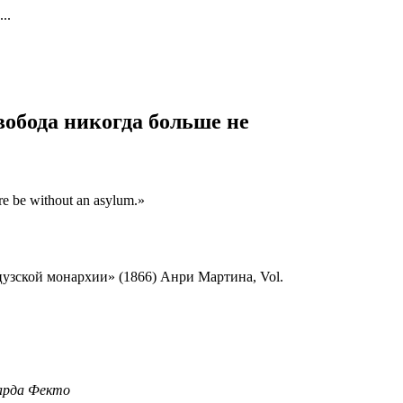
..
вобода никогда больше не
re be without an asylum.»
узской монархии» (1866) Анри Мартина, Vol.
варда Фекто