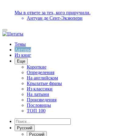
Мы в ответе за тех, кого приручили.
Антуан де Сент-Экзюпери
Темы
Авторы
Из книг
Еще
Короткие
Определения
На английском
Крылатые фразы
Из классики
На латыни
Произведения
Пословицы
ТОП 100
Русский
Русский