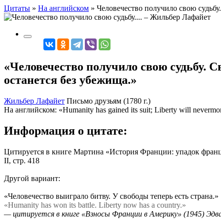
Цитаты
»
На английском
»
Человечество получило свою судьбу..
«Человечество получило свою судьбу. С
останется без убежища.»
Жильбер Лафайет
Письмо друзьям (1780 г.)
На английском:
«Humanity has gained its suit; Liberty will nevermo
Информация о цитате:
Цитируется в книге Мартина «История Франции: упадок франц
II, стр. 418
Другой вариант:
«Человечество выиграло битву. У свободы теперь есть страна.»
«Humanity has won its battle. Liberty now has a country.»
— цитируется в книге «Взносы Франции в Америку» (1945) Эд