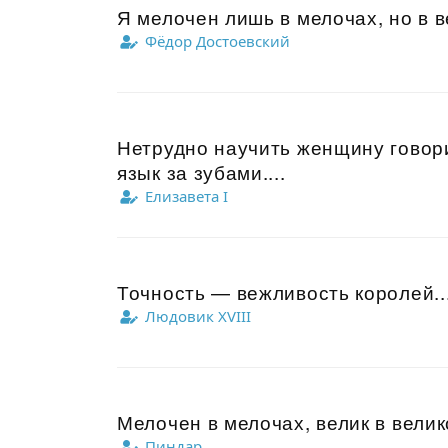
Я мелочен лишь в мелочах, но в в
Фёдор Достоевский
Нетрудно научить женщину говори
язык за зубами....
Елизавета I
Точность — вежливость королей..
Людовик XVIII
Мелочен в мелочах, велик в велико
Пиндар