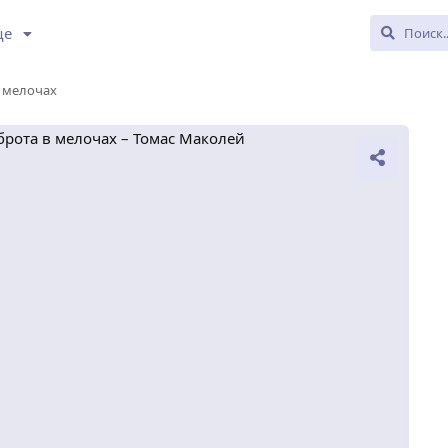
ще
в мелочах