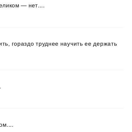
еликом — нет....
ть, гораздо труднее научить ее держать
.
м....