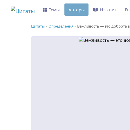
Темы
Авторы
Из книг
Е
Цитаты
»
Определения
»
Вежливость — это доброта 