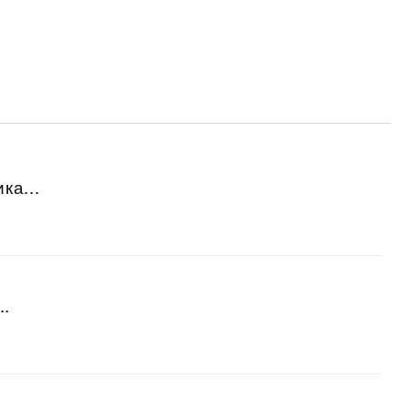
ка...
..