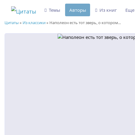
Темы
Авторы
Из книг
Ещ
Цитаты
»
Из классики
»
Наполеон есть тот зверь, о котором...