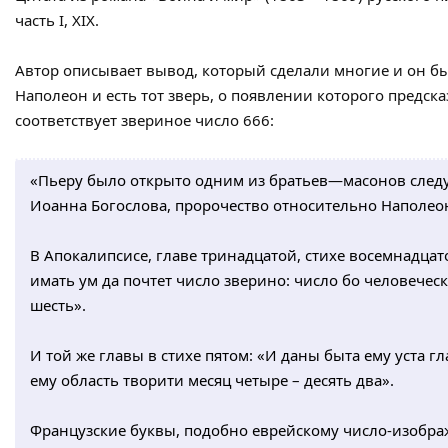
часть I, XIX.
Автор описывает вывод, который сделали многие и он был
Наполеон и есть тот зверь, о появлении которого предск
соответствует звериное число 666:
«Пьеру было открыто одним из братьев—масонов след
Иоанна Богослова, пророчество относительно Наполео
В Апокалипсисе, главе тринадцатой, стихе восемнадцато
имать ум да почтет число зверино: число бо человеческ
шесть».
И той же главы в стихе пятом: «И даны быта ему уста г
ему область творити месяц четыре – десять два».
Французские буквы, подобно еврейскому число-изобр