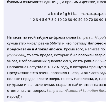
буквами означаются единицы, а прочими десятки, име
a b c d e f g h i k.. l..m..n..o..p..q..r..
1 2 3 4 5 6 7 8 9 10 20 30 40 50 60 70 80 9
Написав по этой азбуке цифрами слова
L'empereur Napol
сумма этих чисел равна 666-ти и что поэтому
Наполеон 
предсказано в Апокалипсисе
. Кроме того, написав по
[сорок два]
, то есть предел, который был положен зверю
чисел, изображающих quarante deux, опять равна 666—т
Наполеона наступил в 1812-м году, в котором французс
Предсказание это очень поразило Пьера, и он часто зад
положит предел власти зверя, то есть Наполеона, и, на
цифрами и вычислениями, старался найти ответ на зан
ответе на этот вопрос:
L'empereur Alexandre? La nation Russ
народ?]»