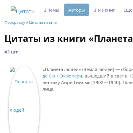
Темы
Авторы
Из книг
Ещ
Феократ.ру
»
Цитаты из книг
Цитаты из книги «Планета
43 шт
«Планета людей» (Земля людей) — сбор
де Сент-Экзюпери
, вышедший в свет в 1
лётчику Анри Гийоме (1902—1940). Пове
лица.