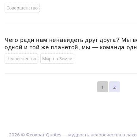
Совершенство
Чего ради нам ненавидеть друг друга? Мы 
одной и той же планетой, мы — команда одн
Человечество
Мир на Земле
1
2
2026 © Феократ Quotes — мудрость человечества в лак