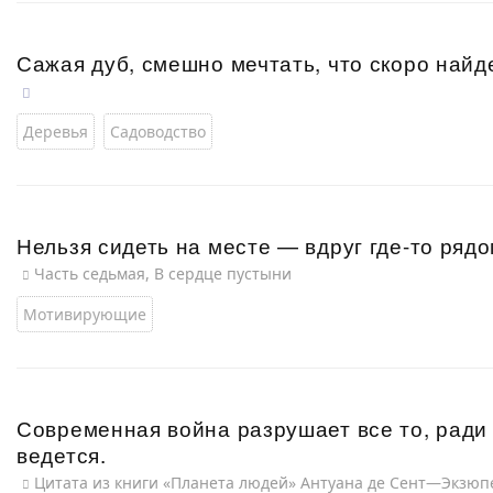
Сажая дуб, смешно мечтать, что скоро найд
Деревья
Садоводство
Нельзя сидеть на месте — вдруг где-то ряд
Часть седьмая, В сердце пустыни
Мотивирующие
Современная война разрушает все то, ради 
ведется.
Цитата из книги «Планета людей» Антуана де Сент—Экзюп