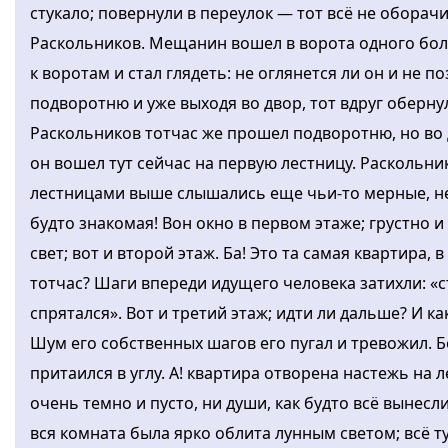
стукало; повернули в переулок — тот всё не оборачив
Раскольников. Мещанин вошел в ворота одного бо
к воротам и стал глядеть: не оглянется ли он и не п
подворотню и уже выходя во двор, тот вдруг обернул
Раскольников тотчас же прошел подворотню, но во 
он вошел тут сейчас на первую лестницу. Раскольник
лестницами выше слышались еще чьи-то мерные, не
будто знакомая! Вон окно в первом этаже; грустно 
свет; вот и второй этаж. Ба! Это та самая квартира,
тотчас? Шаги впереди идущего человека затихли: «с
спрятался». Вот и третий этаж; идти ли дальше? И 
Шум его собственных шагов его пугал и тревожил. Б
притаился в углу. А! квартира отворена настежь на 
очень темно и пусто, ни души, как будто всё вынесл
вся комната была ярко облита лунным светом; всё т