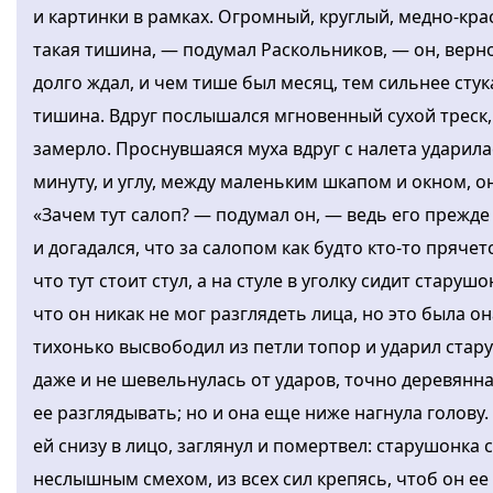
и картинки в рамках. Огромный, круглый, медно-кра
такая тишина, — подумал Раскольников, — он, верно,
долго ждал, и чем тише был месяц, тем сильнее стук
тишина. Вдруг послышался мгновенный сухой треск, 
замерло. Проснувшаяся муха вдруг с налета ударила
минуту, и углу, между маленьким шкапом и окном, он
«Зачем тут салоп? — подумал он, — ведь его прежд
и догадался, что за салопом как будто кто-то пряче
что тут стоит стул, а на стуле в уголку сидит старуш
что он никак не мог разглядеть лица, но это была он
тихонько высвободил из петли топор и ударил старух
даже и не шевельнулась от ударов, точно деревянная
ее разглядывать; но и она еще ниже нагнула голову.
ей снизу в лицо, заглянул и помертвел: старушонка 
неслышным смехом, из всех сил крепясь, чтоб он ее 