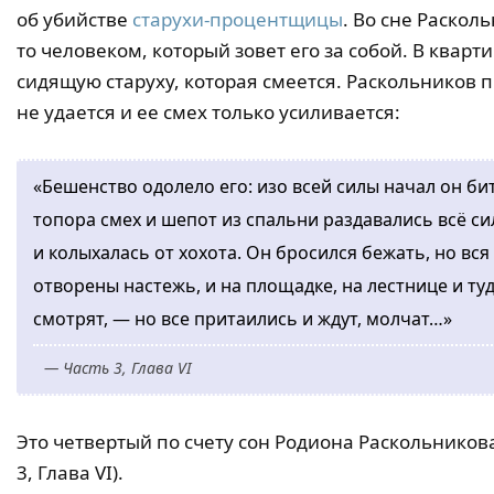
об убийстве
старухи-процентщицы
. Во сне Раскол
то человеком, который зовет его за собой. В кварт
сидящую старуху, которая смеется. Раскольников п
не удается и ее смех только усиливается:
«Бешенство одолело его: изо всей силы начал он бит
топора смех и шепот из спальни раздавались всё си
и колыхалась от хохота. Он бросился бежать, но вс
отворены настежь, и на площадке, на лестнице и туд
смотрят, — но все притаились и ждут, молчат…»
— Часть 3, Глава VI
Это четвертый по счету сон Родиона Раскольников
3, Глава VI).