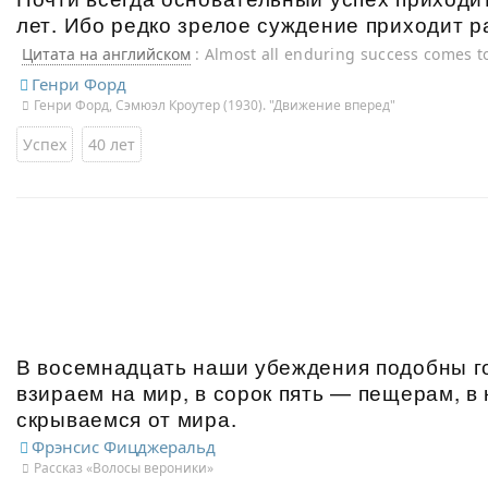
лет. Ибо редко зрелое суждение приходит 
Цитата на английском
: Almost all enduring success comes to
forty. For seldom does mature judgment arrive before then.
Генри Форд
Генри Форд, Сэмюэл Кроутер (1930). "Движение вперед"
Успех
40 лет
В восемнадцать наши убеждения подобны го
взираем на мир, в сорок пять — пещерам, в
скрываемся от мира.
Фрэнсис Фицджеральд
Рассказ «Волосы вероники»