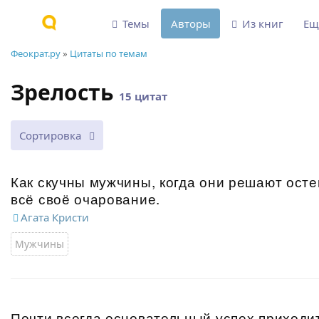
Темы
Авторы
Из книг
Е
Феократ.ру
»
Цитаты по темам
Зрелость
15 цитат
Сортировка
Как скучны мужчины, когда они решают осте
всё своё очарование.
Агата Кристи
Мужчины
Почти всегда основательный успех приходит