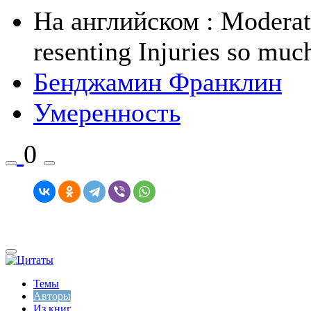
На английском
: Moderat
resenting Injuries so muc
Бенджамин Франклин
Умеренность
0
Темы
Авторы
Из книг