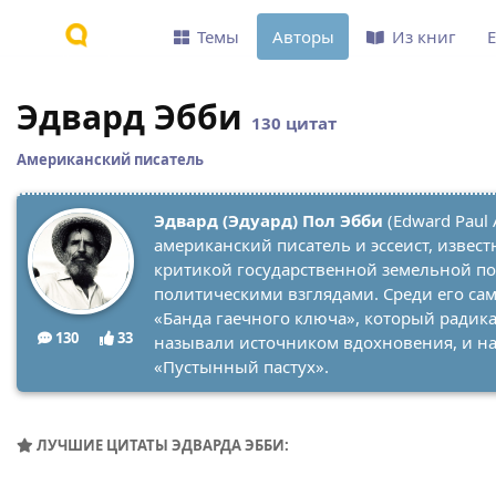
Темы
Авторы
Из книг
Эдвард Эбби
130 цитат
Американский писатель
Эдвард (Эдуард) Пол Эбби
(Edward Paul
американский писатель и эссеист, извес
критикой государственной земельной п
политическими взглядами. Среди его са
«Банда гаечного ключа», который радик
130
33
называли источником вдохновения, и на
«Пустынный пастух».
ЛУЧШИЕ ЦИТАТЫ ЭДВАРДА ЭББИ: