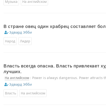
Музыка
На английском
В стране овец один храбрец составляет бо
Эдвард Эбби
Народ
Лидер
Власть всегда опасна. Власть привлекает х
лучших.
На английском
: Power is always dangerous. Power attracts t
best.
Эдвард Эбби
Власть
На английском