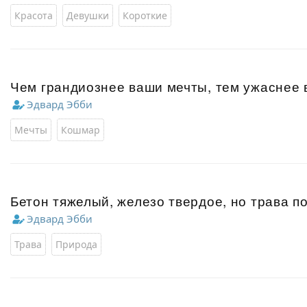
Красота
Девушки
Короткие
Чем грандиознее ваши мечты, тем ужаснее
Эдвард Эбби
Мечты
Кошмар
Бетон тяжелый, железо твердое, но трава п
Эдвард Эбби
Трава
Природа