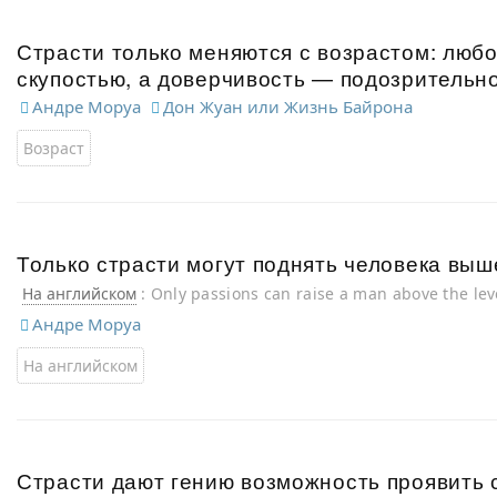
Страсти только меняются с возрастом: люб
скупостью, а доверчивость — подозрительн
Андре Моруа
Дон Жуан или Жизнь Байрона
Возраст
Только страсти могут поднять человека выш
На английском
: Only passions can raise a man above the lev
Андре Моруа
На английском
Страсти дают гению возможность проявить 