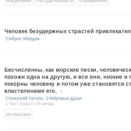
Вожделение
Рассудительность
Определения
Человек безудержных страстей привлекателе
Айрис Мёрдок
Бесчисленны, как морские пески, человеческ
похожи одна на другую, и все они, низкие и
покорны человеку и потом уже становятся 
властелинами его.
Николай Гоголь
Мёртвые души
Том 1, Глава 11. От автора
Из классики