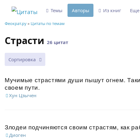
Темы
Авторы
Из книг
Ещ
Феократ.ру
»
Цитаты по темам
Страсти
26 цитат
Сортировка
Мучимые страстями души пышут огнем. Таки
своем пути.
Хун Цзычен
Злодеи подчиняются своим страстям, как ра
Диоген