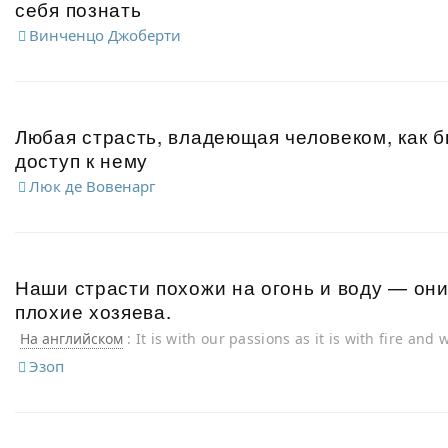
себя познать
Винченцо Джоберти
Любая страсть, владеющая человеком, как 
доступ к нему
Люк де Вовенарг
Наши страсти похожи на огонь и воду — они
плохие хозяева.
На английском
: It is with our passions as it is with fire and
servants, but bad masters.
Эзоп