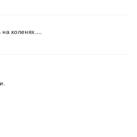
на коленях....
и.