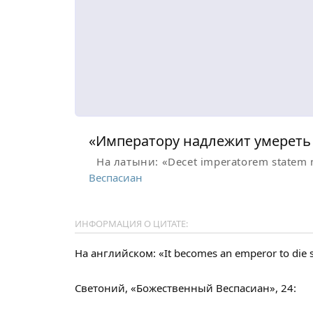
«Императору надлежит умереть 
На латыни: «Decet imperatorem statem 
Веспасиан
ИНФОРМАЦИЯ О ЦИТАТЕ:
На английском: «It becomes an emperor to die sta
Светоний, «Божественный Веспасиан», 24: