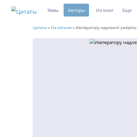
Темы
Авторы
Из книг
Еще
Цитаты
»
На латыни
»
Императору надлежит умереть 