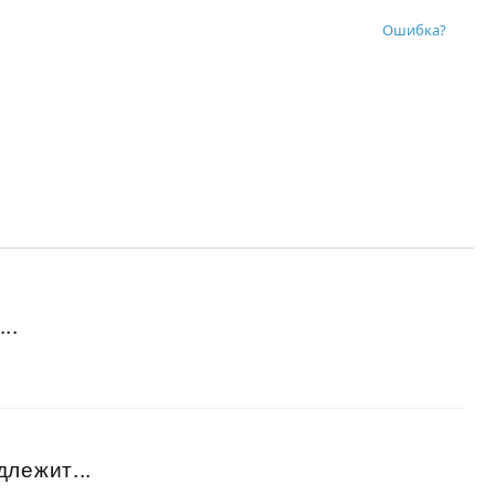
Ошибка?
..
длежит...