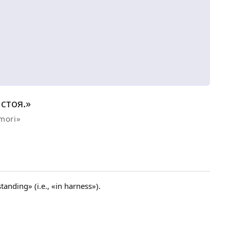
стоя.»
mori»
nding» (i.e., «in harness»).