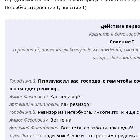
Петербурга (действие 1, явление 1):
Действие перв
Комната в доме город
Явление I
Городничий, попечитель богоугодных заведений, смотр
лекарь, два квартал
Городничий.
Я пригласил вас, господа, с тем чтобы 
к нам едет ревизор.
Аммос Федорович.
Как ревизор?
Артемий Филиппович.
Как ревизор?
Городничий.
Ревизор из Петербурга, инкогнито. И еще 
Аммос Федорович.
Вот те на!
Артемий Филиппович.
Вот не было заботы, так подай!
Лука Лукич.
Господи Боже! еще и с секретным предписан