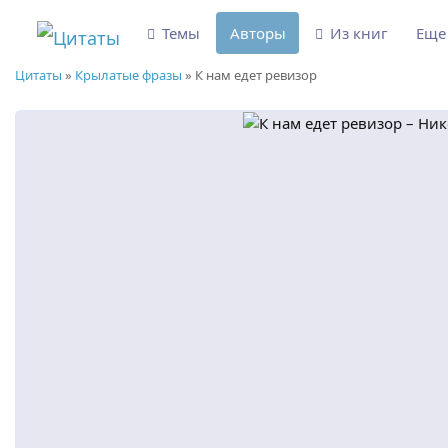
Темы
Авторы
Из книг
Ещ
Цитаты
»
Крылатые фразы
»
К нам едет ревизор