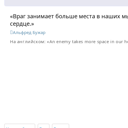
«Враг занимает больше места в наших м
сердце.»
Альфред Бужар
На английском:
«An enemy takes more space in our hea