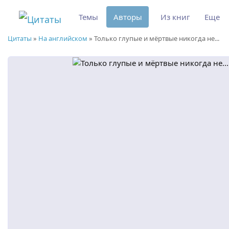
Темы
Авторы
Из книг
Еще
Цитаты
»
На английском
»
Только глупые и мёртвые никогда не...