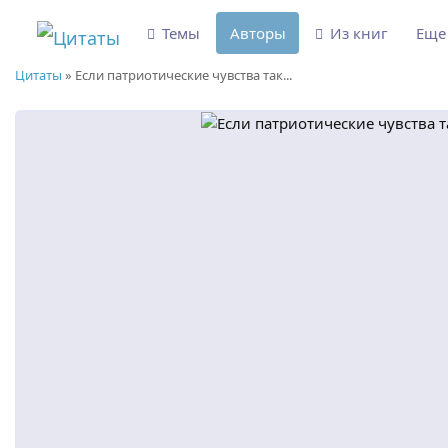
Темы
Авторы
Из книг
Ещ
Цитаты
»
Если патриотические чувства так...