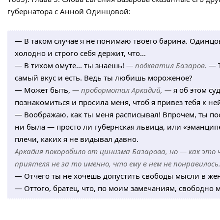
губернатора с Анной Одинцовой:
— В таком случае я не понимаю твоего барина. Одинцо
холодно и строго себя держит, что...
— В тихом омуте... ты знаешь!
— подхватил Базаров.
— 
самый вкус и есть. Ведь ты любишь мороженое?
— Может быть,
— пробормотал Аркадий, —
я об этом су
познакомиться и просила меня, чтоб я привез тебя к не
— Воображаю, как ты меня расписывал! Впрочем, ты пос
ни была — просто ли губернская львица, или «эманцип
плечи, каких я не видывал давно.
Аркадия покоробило от цинизма Базарова, но — как это 
приятеля не за то именно, что ему в нем не понравилось.
— Отчего ты не хочешь допустить свободы мысли в ж
— Оттого, братец, что, по моим замечаниям, свободно