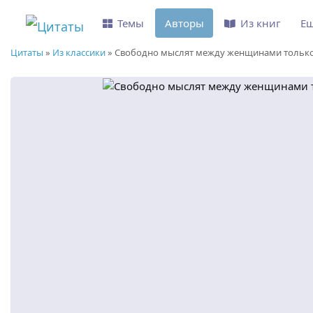
Темы
Авторы
Из книг
Е
Цитаты
»
Из классики
»
Свободно мыслят между женщинами только.