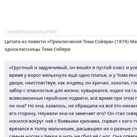
ИНФОРМАЦИЯ О ЦИТАТЕ:
Цитата из повести «Приключения Тома Сойера» (1876) Мар
одноклассницы Тома Сойера:
«Грустный и задумчивый, он вошёл в пустой класс и усел
время у ворот мелькнуло ещё одно платье, и у Тома ёк
дворе, неистовствуя, как индеец: он кричал, хохотал, 
забор с опасностью для жизни, кувыркался, ходил на г
всевозможные геройские подвиги, всё время при этом 
ли она? Но она, казалось, не обращала на всё это ника
его сторону. Неужели она не замечает его? Он стал со
носился вокруг неё с боевыми криками, сорвал с кого-т
врезался в толпу мальчишек, расшвырял их о разные ст
самым носом у Бекки и чуть не сбил её с ног. Она отвер