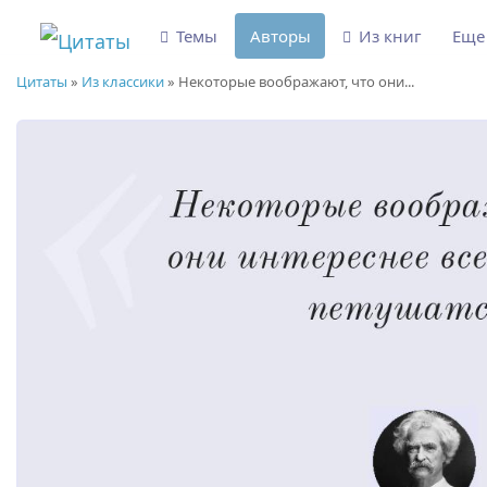
Темы
Авторы
Из книг
Ещ
Цитаты
»
Из классики
»
Некоторые воображают, что они...