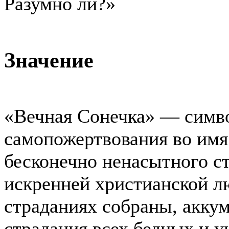
Разумно ли?»
Значение
«Вечная Сонечка» — симв
самопожертвования во имя
бесконечно ненасытного с
искренней христианской л
страданиях собраны, акку
страдания всех бедных и 