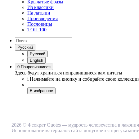
Крылатые фразы
Из классики
На латыни
Произведения
Пословицы
ТОП 100
Русский
Русский
English
0
Понравившиеся
Здесь будут храниться понравившиеся вам цитаты
i
Нажимайте на кнопку
и собирайте свою коллекци
В избранное
2026 © Феократ Quotes — мудрость человечества в лакони
Использование материалов сайта допускается при указании