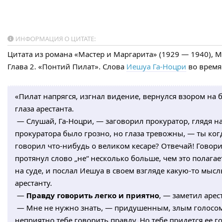
ИНФОРМАЦИЯ О ЦИТАТЕ:
Цитата из романа «Мастер и Маргарита» (1929 — 1940), М
Глава 2. «Понтий Пилат». Слова
Иешуа Га-Ноцри
во врем
«Пилат напрягся, изгнал видение, вернулся взором на 
глаза арестанта.
— Слушай, Га-Ноцри, — заговорил прокуратор, глядя на
прокуратора было грозно, но глаза тревожны, — ты ког
говорил что-нибудь о великом кесаре? Отвечай! Говор
протянул слово „не“ несколько больше, чем это полагае
на суде, и послал Иешуа в своем взгляде какую-то мыс
арестанту.
—
Правду говорить легко и приятно
, — заметил арес
— Мне не нужно знать, — придушенным, злым голосом
неприятно тебе говорить правду. Но тебе придется ее г