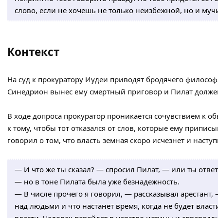
слово, если не хочешь не только неизбежной, но и муч
Контекст
На суд к прокуратору Иудеи приводят бродячего филосо
Синедрион вынес ему смертный приговор и Пилат должен
В ходе допроса прокуратор проникается сочувствием к об
к тому, чтобы тот отказался от слов, которые ему приписы
говорил о том, что власть земная скоро исчезнет и наступ
— И что же ты сказал? — спросил Пилат, — или ты ответ
— но в тоне Пилата была уже безнадежность.
— В числе прочего я говорил, — рассказывал арестант, 
над людьми и что настанет время, когда не будет власт
власти. Человек перейдет в царство истины и справедл