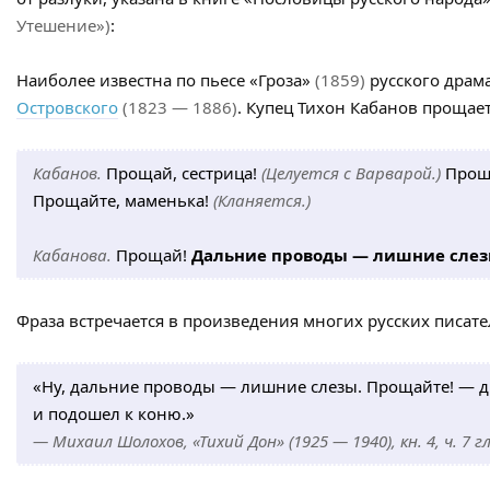
Утешение»)
:
Наиболее известна по пьесе «Гроза»
(1859)
русского драм
Островского
(1823 — 1886)
. Купец Тихон Кабанов прощае
Кабанов.
Прощай, сестрица!
(Целуется с Варварой.)
Проща
Прощайте, маменька!
(Кланяется.)
Кабанова.
Прощай!
Дальние проводы — лишние слез
Фраза встречается в произведения многих русских писате
«Ну, дальние проводы — лишние слезы. Прощайте! — 
и подошел к коню.»
— Михаил Шолохов, «Тихий Дон» (1925 — 1940), кн. 4, ч. 7 гл