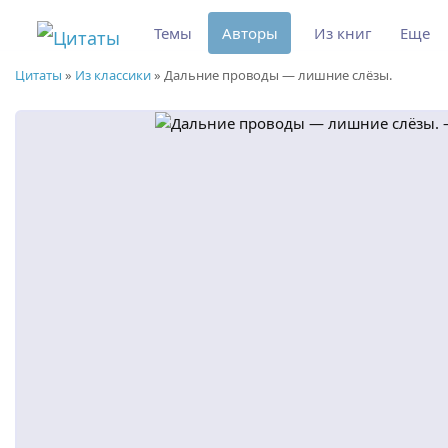
Темы
Авторы
Из книг
Еще
Цитаты
»
Из классики
»
Дальние проводы — лишние слёзы.