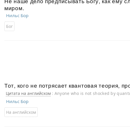
Не наше дело предписывать Богу, как ему с
миром.
Нильс Бор
Бог
Тот, кого не потрясает квантовая теория, пр
Цитата на английском
: Anyone who is not shocked by quant
understood it.
Нильс Бор
На английском