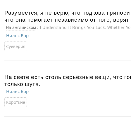
Разумеется, я не верю, что подкова приноси
что она помогает независимо от того, верят 
На английском
: I Understand It Brings You Luck, Whether You
Нильс Бор
Суеверия
На свете есть столь серьёзные вещи, что г
только шутя.
Нильс Бор
Короткие