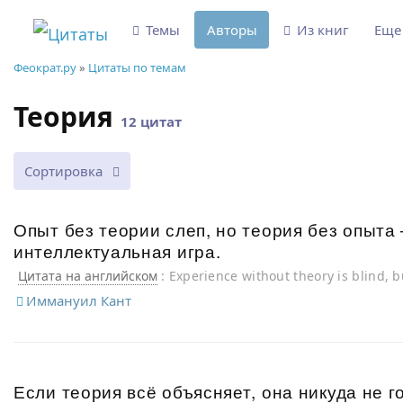
Темы
Авторы
Из книг
Ещ
Феократ.ру
»
Цитаты по темам
Теория
12 цитат
Сортировка
Опыт без теории слеп, но теория без опыта
интеллектуальная игра.
Цитата на английском
: Experience without theory is blind, 
experience is mere intellectual play.
Иммануил Кант
Если теория всё объясняет, она никуда не г