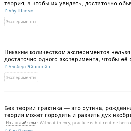
теория, а чтобы их увидеть, достаточно об
Абу Шломо
Эксперименты
Никаким количеством экспериментов нельзя
достаточно одного эксперимента, чтобы её 
Альберт Эйнштейн
Эксперименты
Без теории практика — это рутина, рожденн
теория может породить и развить дух изобр
На английском
: Without theory, practice is but routine born
bring forth and develop the spirit of inventions.
Луи Пастер