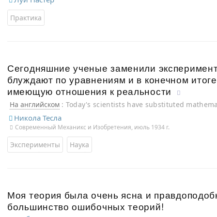
Практика
Сегодняшние ученые заменили эксперимент
блуждают по уравнениям и в конечном итоге
имеющую отношения к реальности
На английском
: Today's scientists have substituted mathema
they wander off through equation after equation, and eventua
Никола Тесла
which has no relation to reality.
Современный Механикс и Изобретения, июль 1934 г.
Эксперименты
Наука
Моя теория была очень ясна и правдоподоб
большинство ошибочных теорий!