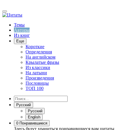
Темы
Авторы
Из книг
Еще
Короткие
Определения
На английском
Крылатые фразы
Из классики
На латыни
Произведения
Пословицы
ТОП 100
Русский
Русский
English
0
Понравившиеся
Здесь будут храниться понравившиеся вам цитаты