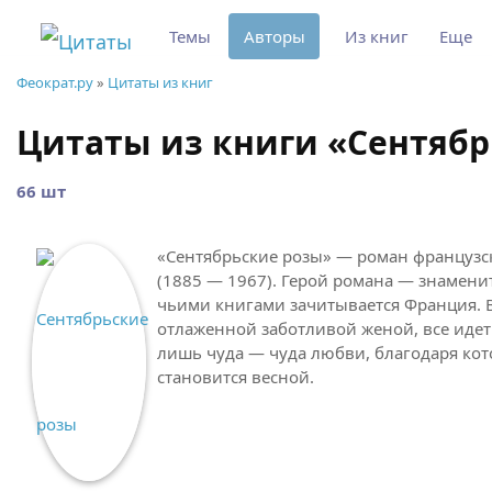
Темы
Авторы
Из книг
Еще
Феократ.ру
»
Цитаты из книг
Цитаты из книги «Сентябр
66 шт
«Сентябрьские розы» — роман французс
(1885 — 1967). Герой романа — знамени
чьими книгами зачитывается Франция. В
отлаженной заботливой женой, все идет
лишь чуда — чуда любви, благодаря ко
становится весной.