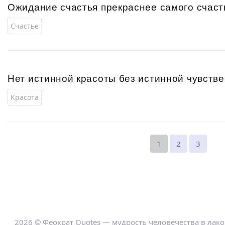
Ожидание счастья прекраснее самого счаст
Счастье
Нет истинной красоты без истинной чувств
Красота
1
2
3
2026 © Феократ Quotes — мудрость человечества в лак