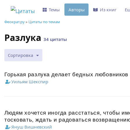
Темы
Авторы
Из книг
Е
Феократ.ру
»
Цитаты по темам
Разлука
34 цитаты
Сортировка
Горькая разлука делает бедных любовников
Уильям Шекспир
Людям хочется иногда расстаться, чтобы и
тосковать, ждать и радоваться возвращению
Януш Вишневский