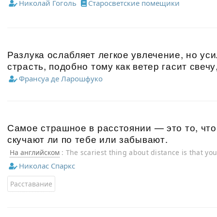
Николай Гоголь
Старосветские помещики
Разлука ослабляет легкое увлечение, но ус
страсть, подобно тому как ветер гасит свечу
Франсуа де Ларошфуко
Самое страшное в расстоянии — это то, что
скучают ли по тебе или забывают.
На английском
: The scariest thing about distance is that yo
miss you or forget you.
Николас Спаркс
Расставание