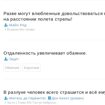
Разве могут влюбленные довольствоваться 
на расстоянии полета стрелы!
Майн Рид
Всадник без головы
Отдаленность увеличивает обаяние.
Тацит
Обаяние
Короткие
В разлуке человек всего страшится и всё е
Мигель де Сервантес
Дон Кихот (роман)
Часть I, Глава XXV. Пастух Амбросьо