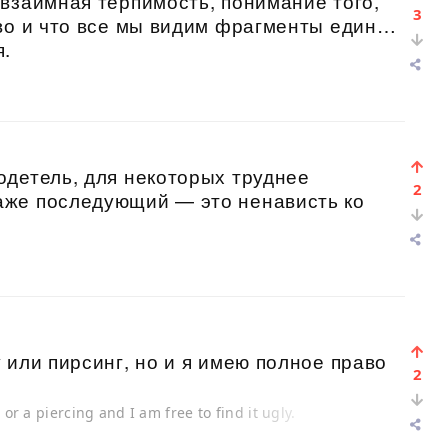
взаимная терпимость, понимание того,
3
во и что все мы видим фрагменты единой
я.
одетель, для некоторых труднее
2
аже последующий — это ненависть ко
 или пирсинг, но и я имею полное право
2
 or a piercing and I am free to find it ugly.