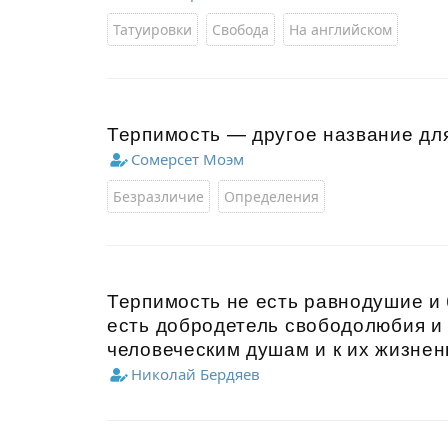
Татуировки
Свобода
На английском
Терпимость — другое название дл
Сомерсет Моэм
Безразличие
Определения
Терпимость не есть равнодушие и 
есть добродетель свободолюбия и
человеческим душам и к их жизнен
Николай Бердяев