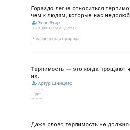
Гораздо легче относиться терпимо
чем к людям, которые нас недолюб
Эван Эсар
«20,000 Quips & Quotes»
Человеческая природа
Терпимость — это когда прощают ч
их.
Артур Шницлер
Такт
Даже слово терпимость не должно