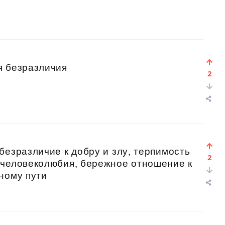
я безразличия
2
безразличие к добру и злу, терпимость
2
 человеколюбия, бережное отношение к
ному пути