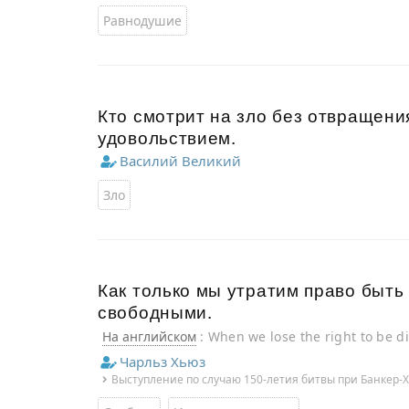
Равнодушие
Кто смотрит на зло без отвращения
удовольствием.
Василий Великий
Зло
Как только мы утратим право быть
свободными.
На английском
: When we lose the right to be di
Чарльз Хьюз
Выступление по случаю 150-летия битвы при Банкер-Х