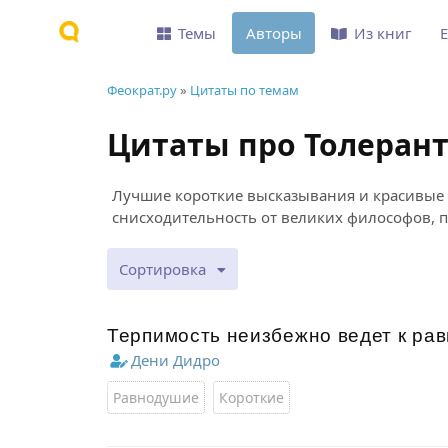
Темы
Авторы
Из книг
Феократ.ру
»
Цитаты по темам
Цитаты про Толеран
Лучшие короткие высказывания и красивые 
снисходительность от великих философов, п
Сортировка
Терпимость неизбежно ведет к ра
Дени Дидро
Равнодушие
Короткие