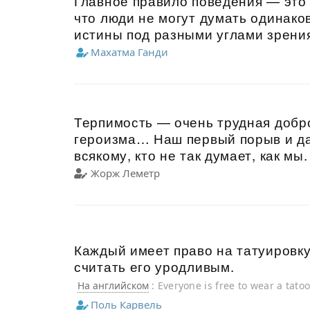
Главное правило поведения — это 
что люди не могут думать одинако
истины под разными углами зрени
Махатма Ганди
Терпимость — очень трудная добр
героизма… Наш первый порыв и д
всякому, кто не так думает, как мы.
Жорж Леметр
Каждый имеет право на татуировку
считать его уродливым.
На английском
: Everyone is free to wear a tatoo
Поль Карвель