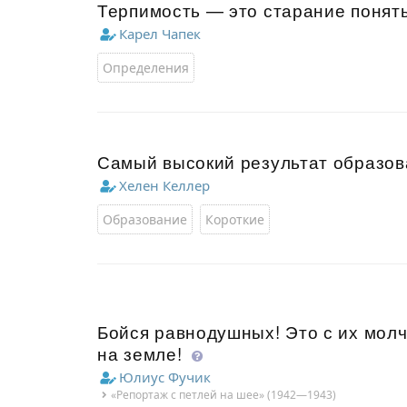
Терпимость — это старание понять
Карел Чапек
Определения
Самый высокий результат образов
Хелен Келлер
Образование
Короткие
Бойся равнодушных! Это с их молч
на земле!
Юлиус Фучик
«Репортаж с петлей на шее» (1942—1943)