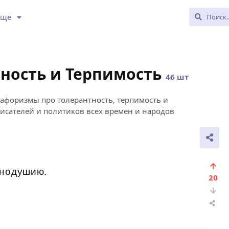
Еще
тность и Терпимость
46 шт
афоризмы про толерантность, терпимость и
исателей и политиков всех времен и народов
внодушию.
20