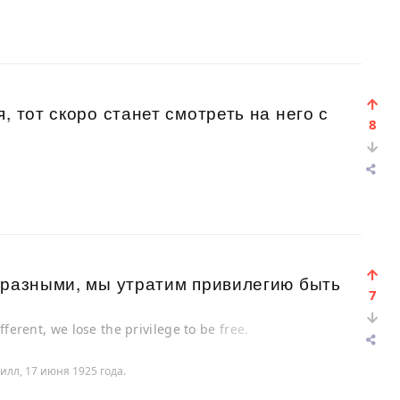
, тот скоро станет смотреть на него с
8
 разными, мы утратим привилегию быть
7
fferent, we lose the privilege to be free.
илл, 17 июня 1925 года.