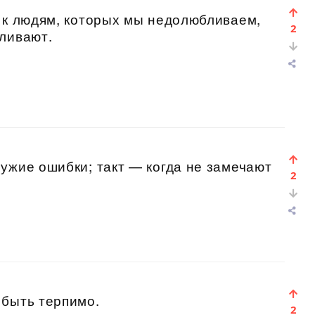
 к людям, которых мы недолюбливаем,
2
ливают.
ужие ошибки; такт — когда не замечают
2
 быть терпимо.
2