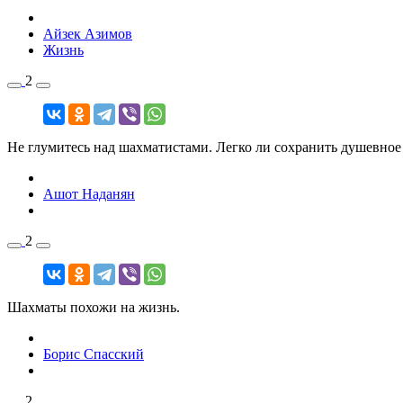
Айзек Азимов
Жизнь
2
Не глумитесь над шахматистами. Легко ли сохранить душевное з
Ашот Наданян
2
Шахматы похожи на жизнь.
Борис Спасский
2