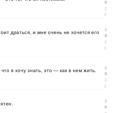
0
оит драться, и мне очень не хочется его
0
 что я хочу знать, это — как в нем жить.
0
ятен.
0