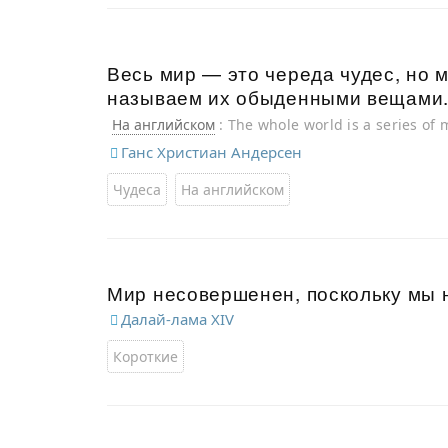
Весь мир — это череда чудес, но м
называем их обыденными вещами
На английском
: The whole world is a series of
ordinary things.
Ганс Христиан Андерсен
Чудеса
На английском
Мир несовершенен, поскольку мы
Далай-лама XIV
Короткие