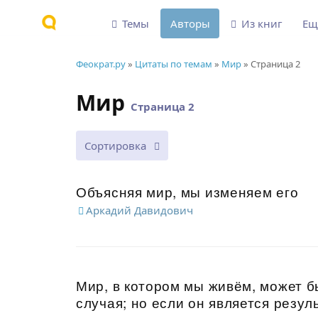
Темы
Авторы
Из книг
Е
Феократ.ру
»
Цитаты по темам
»
Мир
» Страница 2
Мир
Страница 2
Сортировка
Объясняя мир, мы изменяем его
Аркадий Давидович
Мир, в котором мы живём, может б
случая; но если он является резул