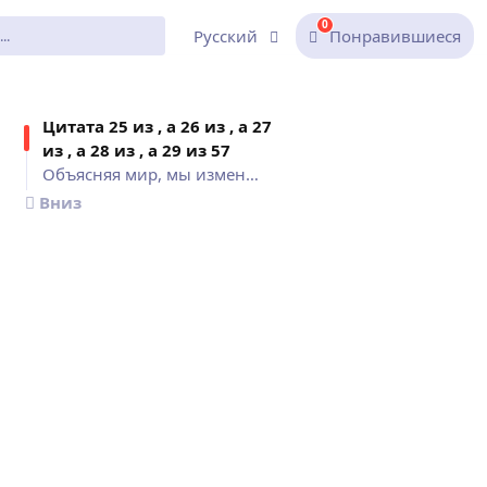
0
Русский
Понравившиеся
Цитат
а 25 из , а 26 из , а 27
из , а 28 из , а 29 из
57
Объясняя мир, мы изменяем его......., Мир, в котором мы живём, может быт, Мир - это огромный ксерокс,..., Мир по природе своей не..., Для меня мир – свод...
Вниз