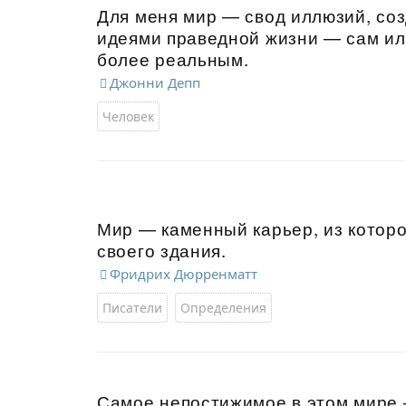
Для меня мир — свод иллюзий, соз
идеями праведной жизни — сам илл
более реальным.
Джонни Депп
Человек
Мир — каменный карьер, из которо
своего здания.
Фридрих Дюрренматт
Писатели
Определения
Самое непостижимое в этом мире —