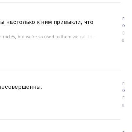
ы настолько к ним привыкли, что
0
.
 miracles, but we're so used to them we call them
 несовершенны.
0