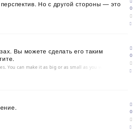
перспектив. Но с другой стороны — это
0
.
зах. Вы можете сделать его таким
0
тите.
yes. You can make it as big or as small as you want
ение.
0