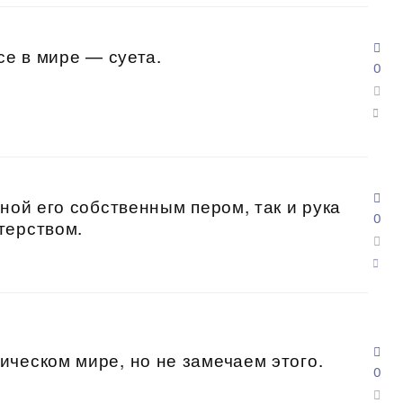
се в мире — суета.
0
ной его собственным пером, так и рука
0
терством.
ческом мире, но не замечаем этого.
0