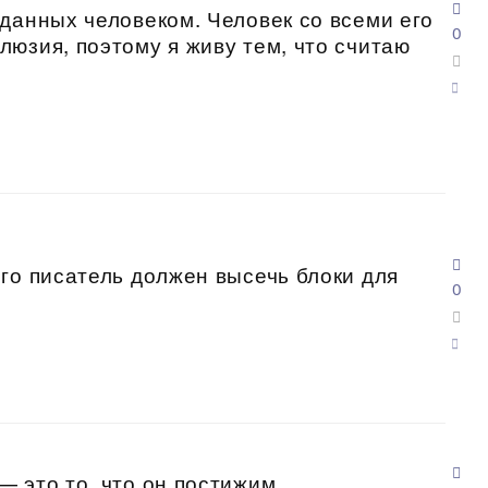
данных человеком. Человек со всеми его
0
юзия, поэтому я живу тем, что считаю
го писатель должен высечь блоки для
0
 это то, что он постижим.