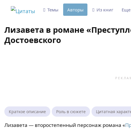
Темы
Авторы
Из книг
Ещ
Лизавета в романе «Преступл
Достоевского
Краткое описание
Роль в сюжете
Цитатная характ
Лизавета — второстепенный персонаж романа «
Пр