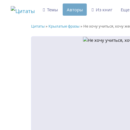
Темы
Авторы
Из книг
Ещ
Цитаты
»
Крылатые фразы
»
Не хочу учиться, хочу ж