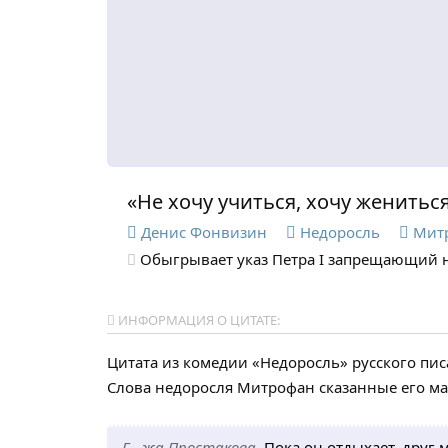
«Не хочу учиться, хочу женитьс
Денис Фонвизин
Недоросль
Мит
Обыгрывает указ Петра I запрещающий н
ИНФОРМАЦИЯ О ЦИТАТЕ:
Цитата из комедии «Недоросль» русского пис
Слова недоросля Митрофан сказанные его мат
Г—жа Простакова.
Пока он отдыхает, друг 