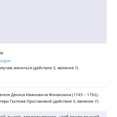
я»
рофан
еучам жениться (действие 3, явление 7)
ателя Дениса Ивановича Фонвизина (1745 – 1792).
ери Госпоже Простаковой (действие 3, явление 7):
мой, ты хоть для виду поучись, чтоб дошло до ушей