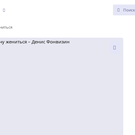
е
ениться