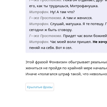
его, как ты трудишься, Митрофанушка.
Митрофан.
Ну! А там что?
Г—жа Простакова.
А там и женисся.
Митрофан.
Слушай, матушка. Я те потешу. 
сегодни ж быть сговору.
Г—жа Простакова.
Придет час воли божией
Митрофан.
Час моей воли пришел.
Не хочу
пеняй на себя. Вот я сел.
Этой фразой Фонвизин обыгрывает реальный
жениться не пройдя по крайней мере началь
Иначе «полагался штраф такой, что невольно 
Крылатые фразы