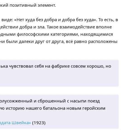
екий позитивный элемент.
иде: «Нет худа без добра и добра без худа». То есть, в
ействии добра и зла. Такое взаимодействие вполне
родными философскими категориями, находящимися
и были далеки друг от друга, всё равно расположены
нька чувствовал себя на фабрике совсем хорошо, но
 полусожженный и сброшенный с насыпи поезд
ную историю нашего батальона новым геройским
лдата Швейка»
(1923)