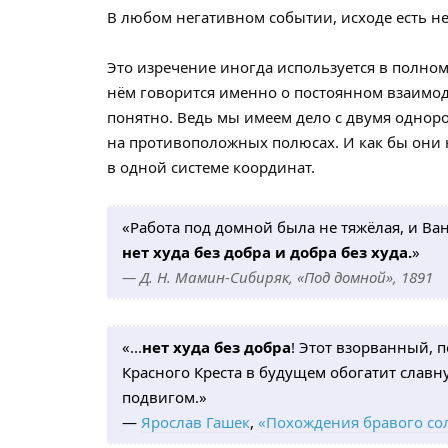
В любом негативном событии, исходе есть н
Это изречение иногда используется в полном в
нём говорится именно о постоянном взаимод
понятно. Ведь мы имеем дело с двумя одно
на противоположных полюсах. И как бы они н
в одной системе координат.
«Работа под домной была не тяжёлая, и Ва
нет худа без добра и добра без худа.
»
— Д. Н. Мамин-Сибиряк, «Под домной», 1891
«...
нет худа без добра
! Этот взорванный,
Красного Креста в будущем обогатит слав
подвигом.»
—
Ярослав Гашек
,
«Похождения бравого со