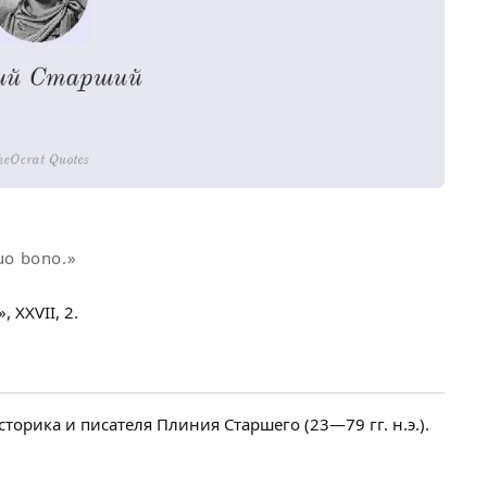
uo bono.»
 XXVII, 2.
торика и писателя Плиния Старшего (23—79 гг. н.э.).