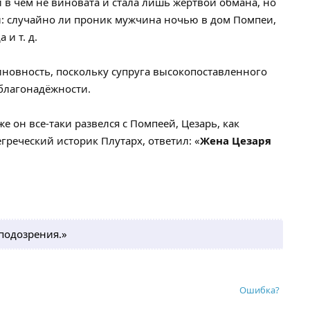
 в чем не виновата и стала лишь жертвой обмана, но
и: случайно ли проник мужчина ночью в дом Помпеи,
и т. д.
виновность, поскольку супруга высокопоставленного
еблагонадёжности.
е он все-таки развелся с Помпеей, Цезарь, как
греческий историк Плутарх, ответил: «
Жена Цезаря
подозрения.»
Ошибка?