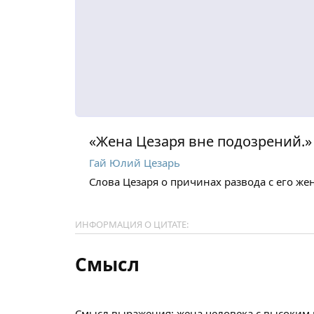
«Жена Цезаря вне подозрений.»
Гай Юлий Цезарь
Слова Цезаря о причинах развода с его ж
ИНФОРМАЦИЯ О ЦИТАТЕ:
Смысл
Смысл выражения: жена человека с высоким 