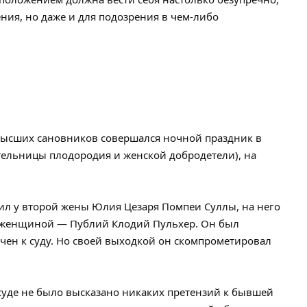
ения, но даже и для подозрения в чем-либо
высших сановников совершался ночной праздник в
тельницы плодородия и женской добродетели), на
ходил у второй жены Юлия Цезаря Помпеи Суллы, на него
 женщиной — Публий Клодий Пульхер. Он был
ечен к суду. Но своей выходкой он скомпрометировал
суде не было высказано никаких претензий к бывшей