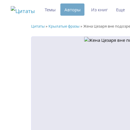
Темы
Авторы
Из книг
Еще
Цитаты
»
Крылатые фразы
»
Жена Цезаря вне подозре