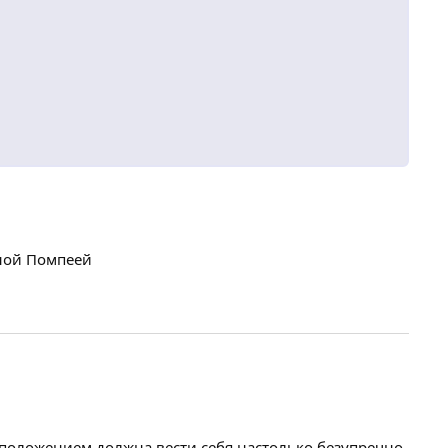
еной Помпеей
положением должна вести себя настолько безупречно,