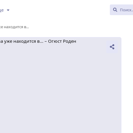
ще
 находится в...