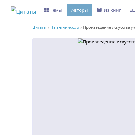
Темы
Авторы
Из книг
Е
Цитаты
»
На английском
»
Произведение искусства уже