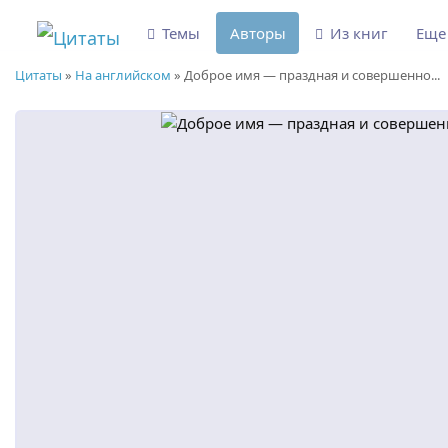
Темы
Авторы
Из книг
Ещ
Цитаты
»
На английском
»
Доброе имя — праздная и совершенно...