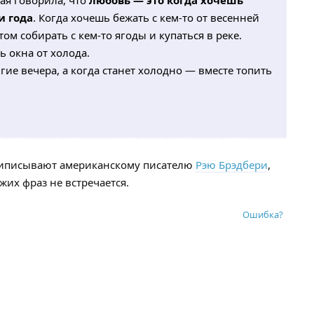
ая говорила, что
любовь — это когда хочешь
и года
. Когда хочешь бежать с кем-то от весенней
ом собирать с кем-то ягоды и купаться в реке.
ь окна от холода.
ие вечера, а когда станет холодно — вместе топить
приписывают американскому писателю
Рэю Брэдбери
,
их фраз не встречается.
Ошибка?