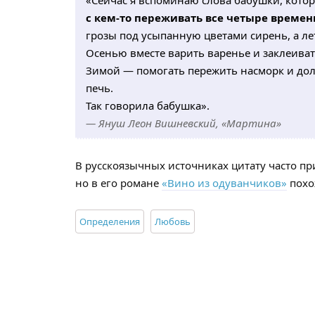
«Сейчас я вспоминаю слова бабушки, котор
с кем-то переживать все четыре времен
грозы под усыпанную цветами сирень, а лет
Осенью вместе варить варенье и заклеиват
Зимой — помогать пережить насморк и долг
печь.
Так говорила бабушка».
— Януш Леон Вишневский, «Мартина»
В русскоязычных источниках цитату часто 
но в его романе
«Вино из одуванчиков»
похож
Определения
Любовь