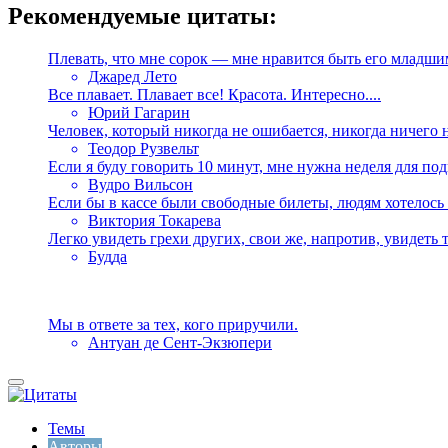
Рекомендуемые цитаты:
Плевать, что мне сорок — мне нравится быть его младшим
Джаред Лето
Все плавает. Плавает все! Красота. Интересно....
Юрий Гагарин
Человек, который никогда не ошибается, никогда ничего не
Теодор Рузвельт
Если я буду говорить 10 минут, мне нужна неделя для подг
Вудро Вильсон
Если бы в кассе были свободные билеты, людям хотелось 
Виктория Токарева
Легко увидеть грехи других, свои же, напротив, увидеть т
Будда
Мы в ответе за тех, кого приручили.
Антуан де Сент-Экзюпери
Темы
Авторы