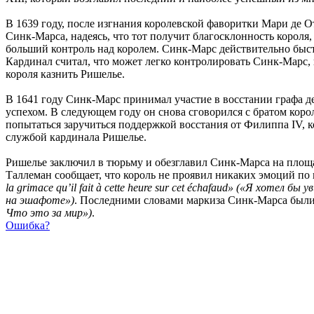
В 1639 году, после изгнания королевской фаворитки Мари де 
Синк-Марса, надеясь, что тот получит благосклонность короля
больший контроль над королем. Синк-Марс действительно быст
Кардинал считал, что может легко контролировать Синк-Марс,
короля казнить Ришелье.
В 1641 году Синк-Марс принимал участие в восстании графа де
успехом. В следующем году он снова сговорился с братом коро
попытаться заручиться поддержкой восстания от Филиппа IV,
службой кардинала Ришелье.
Ришелье заключил в тюрьму и обезглавил Синк-Марса на площ
Таллеман сообщает, что король не проявил никаких эмоций по 
la grimace qu’il fait à cette heure sur cet échafaud» («Я хотел б
на эшафоте»)
. Последними словами маркиза Синк-Марса был
Что это за мир»)
.
Ошибка?