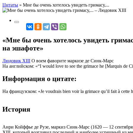
Цитаты
»
Мне бы очень хотелось увидеть гримасу,...
«Мне бы очень хотелось увидеть гримас
на эшафоте»
Людовик XIII
О воем фаворите маркизе де Синк-Марс
На английском:
«“I would love to see the grimace he [Marquis de C
Информация о цитате:
На французском: «Je voudrais bien voir la grimace qu’il fait à cette 
История
Анри Койффье де Рузе, маркиз Синк-Марс (1620 — 12 сентябр
XIII, который возглавил последний и наиболее успешный из м