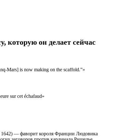
у, которую он делает сейчас
inq-Mars] is now making on the scaffold.”»
heure sur cet échafaud»
я 1642) — фаворит короля Франции Людовика
ногих заговоров против кардинала Ришелье.