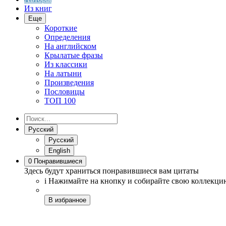
Из книг
Еще
Короткие
Определения
На английском
Крылатые фразы
Из классики
На латыни
Произведения
Пословицы
ТОП 100
Русский
Русский
English
0
Понравившиеся
Здесь будут храниться понравившиеся вам цитаты
i
Нажимайте на кнопку
и собирайте свою коллекци
В избранное