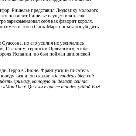
Отфор, Ришелье представил Людовику молодого
, что позволит Ришелье осуществлять еще
ро зарекомендовал себя как фаворит короля.
 но вместо этого Синк-Марс попытался убедить
 Суассона, но его усилия не увенчались
ля, Гастоном, герцогом Орлеанским, чтобы
 короля Испании, но был пойман шпионской
ади Терро в Лионе. Французский писатель
поводу казни: он сказал:
«Je voudrais bien voir
ы увидеть гримасу, которую он делает сейчас
и:
«Mon Dieu! Qu’est-ce que ce monde» («Мой Бог!