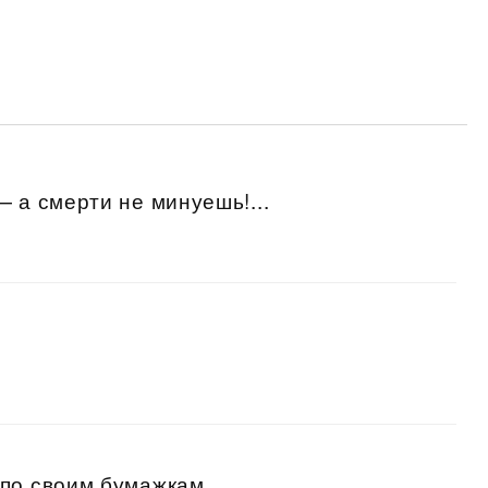
 а смерти не минуешь!...
по своим бумажкам...