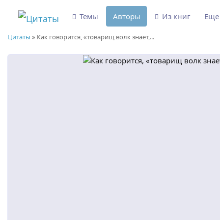
Темы
Авторы
Из книг
Ещ
Цитаты
»
Как говорится, «товарищ волк знает,...